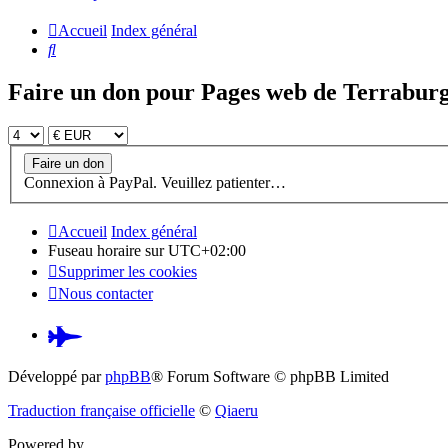
Accueil
Index général
Rechercher
Faire un don pour Pages web de Terrabur
Connexion à PayPal. Veuillez patienter…
Accueil
Index général
Fuseau horaire sur
UTC+02:00
Supprimer les cookies
Nous contacter
Pardus.at
(S’ouvre
Développé par
phpBB
® Forum Software © phpBB Limited
dans
Traduction française officielle
©
Qiaeru
un
Powered by