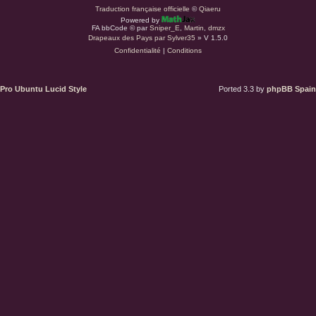
a
Traduction française officielle
©
Qiaeru
Powered by
r
FA bbCode ©
par
Sniper_E
,
Martin
,
dmzx
Drapeaux des Pays par Sylver35
» V 1.5.0
Confidentialité
|
Conditions
d
u
Pro Ubuntu Lucid Style
Ported 3.3 by
phpBB Spain
s
.
a
t
(
S
’
o