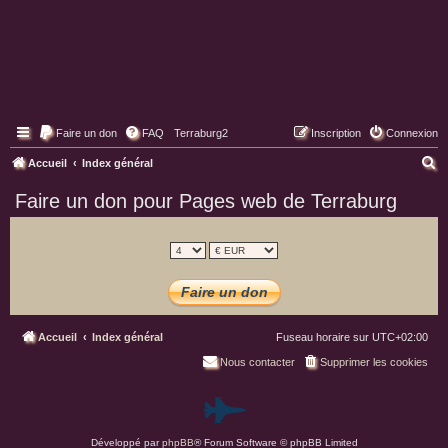
Faire un don
FAQ
Terraburg2
Inscription
Connexion
Pages web de Terraburg
R
Accueil
Index général
e
Faire un don pour Pages web de Terraburg
c
h
e
r
c
h
Accueil
Index général
Fuseau horaire sur
UTC+02:00
e
Nous contacter
Supprimer les cookies
r
P
Développé par
phpBB
® Forum Software © phpBB Limited