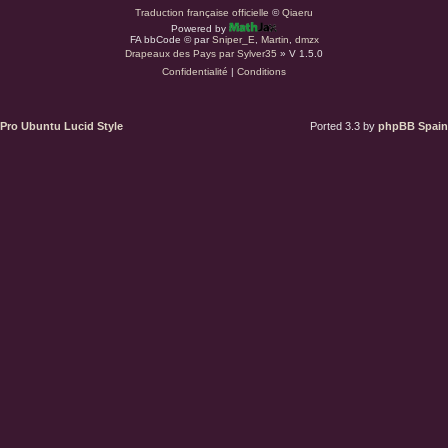
a
Traduction française officielle
©
Qiaeru
Powered by
r
FA bbCode ©
par
Sniper_E
,
Martin
,
dmzx
Drapeaux des Pays par Sylver35
» V 1.5.0
Confidentialité
|
Conditions
d
u
Pro Ubuntu Lucid Style
Ported 3.3 by
phpBB Spain
s
.
a
t
(
S
’
o