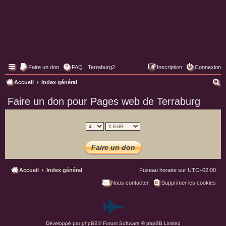
Faire un don
FAQ
Terraburg2
Inscription
Connexion
Pages web de Terraburg
R
Accueil
Index général
e
Faire un don pour Pages web de Terraburg
c
h
e
r
c
h
Accueil
Index général
Fuseau horaire sur
UTC+02:00
e
Nous contacter
Supprimer les cookies
r
P
Développé par
phpBB
® Forum Software © phpBB Limited