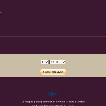
re
P
Développé par
phpBB
® Forum Software © phpBB Limited
a
Traduction française officielle
©
Qiaeru