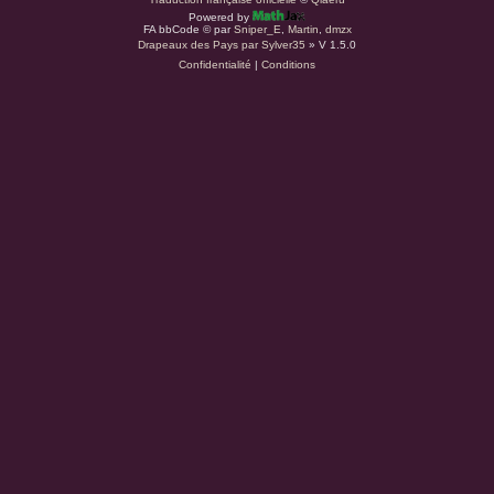
Powered by
r
FA bbCode ©
par
Sniper_E
,
Martin
,
dmzx
Drapeaux des Pays par Sylver35
» V 1.5.0
Confidentialité
|
Conditions
d
u
s
.
a
t
(
S
’
o