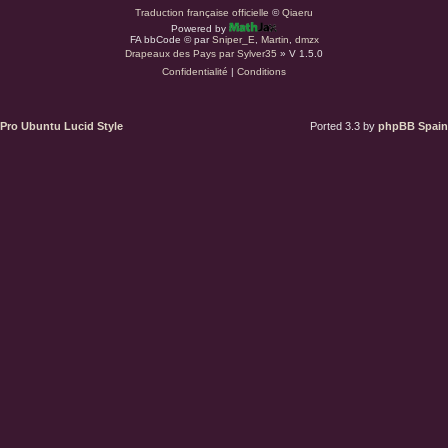
a
Traduction française officielle
©
Qiaeru
Powered by
r
FA bbCode ©
par
Sniper_E
,
Martin
,
dmzx
Drapeaux des Pays par Sylver35
» V 1.5.0
Confidentialité
|
Conditions
d
u
Pro Ubuntu Lucid Style
Ported 3.3 by
phpBB Spain
s
.
a
t
(
S
’
o