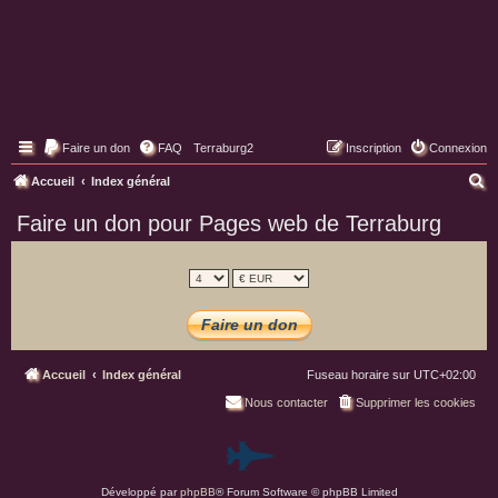
Faire un don
FAQ
Terraburg2
Inscription
Connexion
Pages web de Terraburg
R
Accueil
Index général
e
Faire un don pour Pages web de Terraburg
c
h
e
r
c
h
Accueil
Index général
Fuseau horaire sur
UTC+02:00
e
Nous contacter
Supprimer les cookies
r
P
Développé par
phpBB
® Forum Software © phpBB Limited