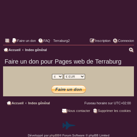
Faire un don
FAQ
Terraburg2
Inscription
Connexion
Pages web de Terraburg
R
Accueil
Index général
e
Faire un don pour Pages web de Terraburg
c
h
e
r
c
h
Accueil
Index général
Fuseau horaire sur
UTC+02:00
e
Nous contacter
Supprimer les cookies
r
P
Développé par
phpBB
® Forum Software © phpBB Limited