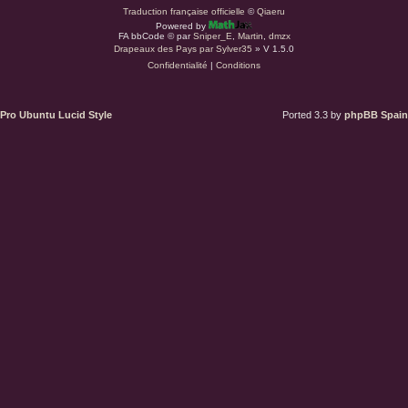
a
Traduction française officielle
©
Qiaeru
Powered by
r
FA bbCode ©
par
Sniper_E
,
Martin
,
dmzx
Drapeaux des Pays par Sylver35
» V 1.5.0
Confidentialité
|
Conditions
d
u
Pro Ubuntu Lucid Style
Ported 3.3 by
phpBB Spain
s
.
a
t
(
S
’
o