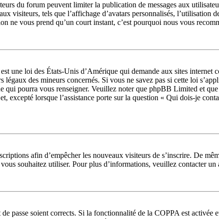
rateurs du forum peuvent limiter la publication de messages aux utilisate
ux visiteurs, tels que l’affichage d’avatars personnalisés, l’utilisation 
ription ne vous prend qu’un court instant, c’est pourquoi nous vous recom
t une loi des États-Unis d’Amérique qui demande aux sites internet col
s légaux des mineurs concernés. Si vous ne savez pas si cette loi s’app
ue qui pourra vous renseigner. Veuillez noter que phpBB Limited et que
jet, excepté lorsque l’assistance porte sur la question « Qui dois-je con
inscriptions afin d’empêcher les nouveaux visiteurs de s’inscrire. De mê
ue vous souhaitez utiliser. Pour plus d’informations, veuillez contacter u
t de passe soient corrects. Si la fonctionnalité de la COPPA est activée