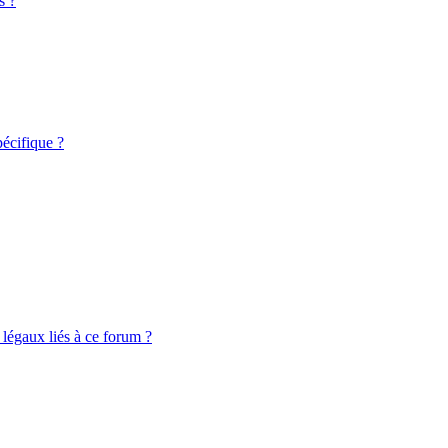
s ?
écifique ?
légaux liés à ce forum ?