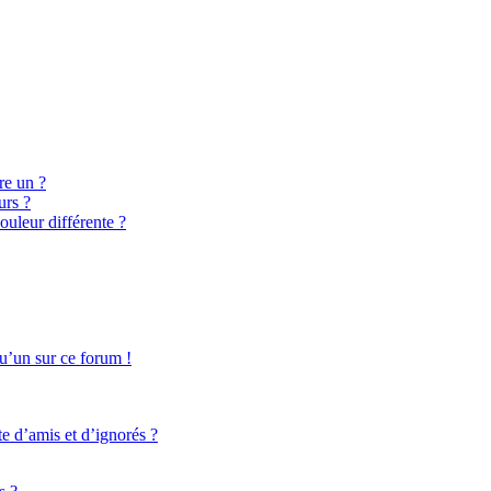
re un ?
urs ?
ouleur différente ?
qu’un sur ce forum !
te d’amis et d’ignorés ?