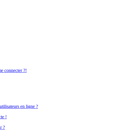
me connecter ?!
ilisateurs en ligne ?
te !
r ?