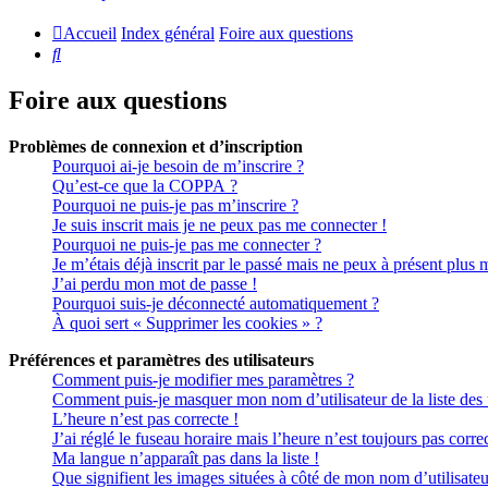
Accueil
Index général
Foire aux questions
Rechercher
Foire aux questions
Problèmes de connexion et d’inscription
Pourquoi ai-je besoin de m’inscrire ?
Qu’est-ce que la COPPA ?
Pourquoi ne puis-je pas m’inscrire ?
Je suis inscrit mais je ne peux pas me connecter !
Pourquoi ne puis-je pas me connecter ?
Je m’étais déjà inscrit par le passé mais ne peux à présent plus 
J’ai perdu mon mot de passe !
Pourquoi suis-je déconnecté automatiquement ?
À quoi sert « Supprimer les cookies » ?
Préférences et paramètres des utilisateurs
Comment puis-je modifier mes paramètres ?
Comment puis-je masquer mon nom d’utilisateur de la liste des ut
L’heure n’est pas correcte !
J’ai réglé le fuseau horaire mais l’heure n’est toujours pas correc
Ma langue n’apparaît pas dans la liste !
Que signifient les images situées à côté de mon nom d’utilisateu