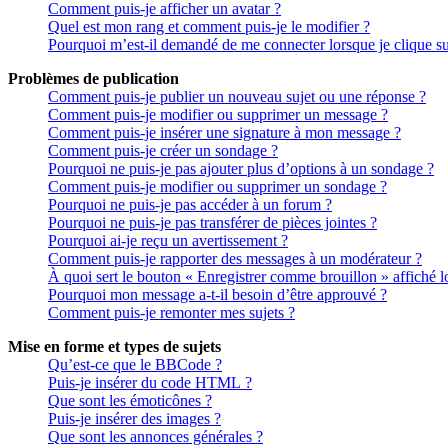
Comment puis-je afficher un avatar ?
Quel est mon rang et comment puis-je le modifier ?
Pourquoi m’est-il demandé de me connecter lorsque je clique sur 
Problèmes de publication
Comment puis-je publier un nouveau sujet ou une réponse ?
Comment puis-je modifier ou supprimer un message ?
Comment puis-je insérer une signature à mon message ?
Comment puis-je créer un sondage ?
Pourquoi ne puis-je pas ajouter plus d’options à un sondage ?
Comment puis-je modifier ou supprimer un sondage ?
Pourquoi ne puis-je pas accéder à un forum ?
Pourquoi ne puis-je pas transférer de pièces jointes ?
Pourquoi ai-je reçu un avertissement ?
Comment puis-je rapporter des messages à un modérateur ?
À quoi sert le bouton « Enregistrer comme brouillon » affiché lo
Pourquoi mon message a-t-il besoin d’être approuvé ?
Comment puis-je remonter mes sujets ?
Mise en forme et types de sujets
Qu’est-ce que le BBCode ?
Puis-je insérer du code HTML ?
Que sont les émoticônes ?
Puis-je insérer des images ?
Que sont les annonces générales ?