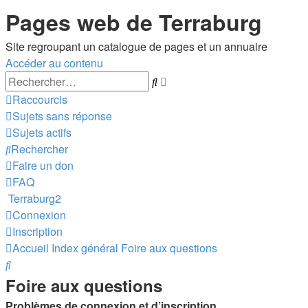
Pages web de Terraburg
Site regroupant un catalogue de pages et un annuaire
Accéder au contenu
Recherche
Rechercher
avancée
Raccourcis
Sujets sans réponse
Sujets actifs
Rechercher
Faire un don
FAQ
Terraburg2
Connexion
Inscription
Accueil
Index général
Foire aux questions
Rechercher
Foire aux questions
Problèmes de connexion et d’inscription