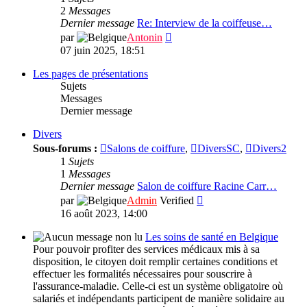
Autres
2
Messages
interviews
Dernier message
Re: Interview de la coiffeuse…
Consulter
par
Antonin
le
07 juin 2025, 18:51
dernier
message
Les pages de présentations
Sujets
Messages
Dernier message
Divers
Sous-forums :
Salons de coiffure
,
DiversSC
,
Divers2
1
Sujets
1
Messages
Dernier message
Salon de coiffure Racine Carr…
Consulter
par
Admin
Verified
le
16 août 2023, 14:00
dernier
message
Les soins de santé en Belgique
Pour pouvoir profiter des services médicaux mis à sa
disposition, le citoyen doit remplir certaines conditions et
effectuer les formalités nécessaires pour souscrire à
l'assurance-maladie. Celle-ci est un système obligatoire où
salariés et indépendants participent de manière solidaire au