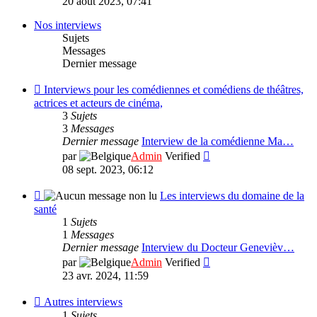
20 août 2023, 07:41
dernier
message
Nos interviews
Sujets
Messages
Dernier message
Flux
Interviews pour les comédiennes et comédiens de théâtres,
-
actrices et acteurs de cinéma,
Interviews
3
Sujets
pour
3
Messages
les
Dernier message
Interview de la comédienne Ma…
comédiennes
Consulter
par
Admin
Verified
et
le
08 sept. 2023, 06:12
comédiens
dernier
de
message
Flux
Les interviews du domaine de la
théâtres,
-
santé
actrices
Les
1
Sujets
et
interviews
1
Messages
acteurs
du
Dernier message
Interview du Docteur Genevièv…
de
domaine
Consulter
par
Admin
Verified
cinéma,
de
le
23 avr. 2024, 11:59
la
dernier
santé
message
Flux
Autres interviews
-
1
Sujets