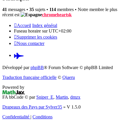
41
messages •
35
sujets •
114
membres • Notre membre le plus
récent est
chromeheartsk
Accueil
Index général
Fuseau horaire sur
UTC+02:00
Supprimer les cookies
Nous contacter
Pardus.at
(S’ouvre
Développé par
phpBB
® Forum Software © phpBB Limited
dans
Traduction française officielle
©
Qiaeru
un
Powered by
nouvel
FA bbCode ©
par
Sniper_E
,
Martin
,
dmzx
onglet)
Drapeaux des Pays par Sylver35
» V 1.5.0
Confidentialité
|
Conditions