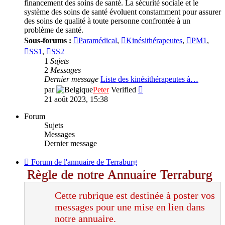
financement des soins de santé. La sécurité sociale et le
système des soins de santé évoluent constamment pour assurer
des soins de qualité à toute personne confrontée à un
problème de santé.
Sous-forums :
Paramédical
,
Kinésithérapeutes
,
PM1
,
SS1
,
SS2
1
Sujets
2
Messages
Dernier message
Liste des kinésithérapeutes à…
Consulter
par
Peter
Verified
le
21 août 2023, 15:38
dernier
message
Forum
Sujets
Messages
Dernier message
Flux
Forum de l'annuaire de Terraburg
-
Règle de notre Annuaire Terraburg
Forum
de
Cette rubrique est destinée à poster vos
l'annuaire
de
messages pour une mise en lien dans
Terraburg
notre annuaire.