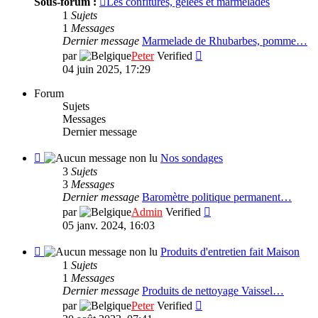
Sous-forum :
Les confitures, gelées et marmelades
Nos
1
Sujets
recette
1
Messages
de
Dernier message
Marmelade de Rhubarbes, pomme…
cuisine
Consulter
par
Peter
Verified
le
04 juin 2025, 17:29
dernier
message
Forum
Sujets
Messages
Dernier message
Flux
Nos sondages
-
3
Sujets
Nos
3
Messages
sondages
Dernier message
Baromètre politique permanent…
Consulter
par
Admin
Verified
le
05 janv. 2024, 16:03
dernier
message
Flux
Produits d'entretien fait Maison
-
1
Sujets
Produits
1
Messages
d'entretien
Dernier message
Produits de nettoyage Vaissel…
fait
Consulter
par
Peter
Verified
Maison
le