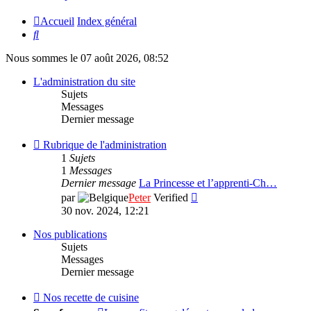
Accueil
Index général
Rechercher
Nous sommes le 07 août 2026, 08:52
L'administration du site
Sujets
Messages
Dernier message
Flux
Rubrique de l'administration
-
1
Sujets
Rubrique
1
Messages
de
Dernier message
La Princesse et l’apprenti-Ch…
l'administration
Consulter
par
Peter
Verified
le
30 nov. 2024, 12:21
dernier
message
Nos publications
Sujets
Messages
Dernier message
Flux
Nos recette de cuisine
-