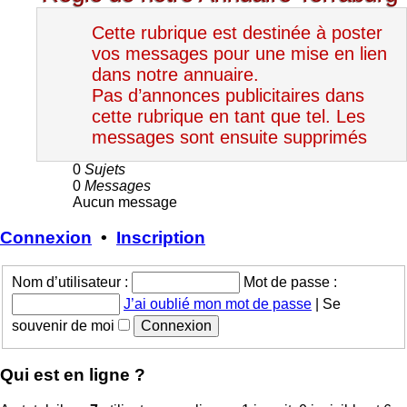
Forum
de
Cette rubrique est destinée à poster
l'annuaire
de
vos messages pour une mise en lien
Terraburg
dans notre annuaire.
Pas d’annonces publicitaires dans
cette rubrique en tant que tel. Les
messages sont ensuite supprimés
0
Sujets
0
Messages
Aucun message
Connexion
•
Inscription
Nom d’utilisateur :
Mot de passe :
J’ai oublié mon mot de passe
|
Se
souvenir de moi
Qui est en ligne ?