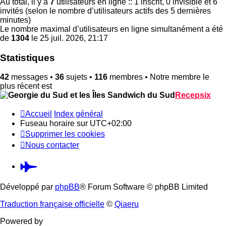
Au total, il y a
7
utilisateurs en ligne :: 1 inscrit, 0 invisible et 6
invités (selon le nombre d’utilisateurs actifs des 5 dernières
minutes)
Le nombre maximal d’utilisateurs en ligne simultanément a été
de
1304
le 25 juil. 2026, 21:17
Statistiques
42
messages •
36
sujets •
116
membres • Notre membre le
plus récent est
Recepsix
Accueil
Index général
Fuseau horaire sur
UTC+02:00
Supprimer les cookies
Nous contacter
Pardus.at
(S’ouvre
Développé par
phpBB
® Forum Software © phpBB Limited
dans
Traduction française officielle
©
Qiaeru
un
Powered by