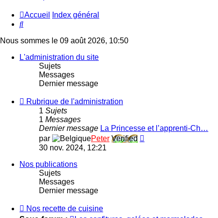
Accueil
Index général
Rechercher
Nous sommes le 09 août 2026, 10:50
L'administration du site
Sujets
Messages
Dernier message
Flux
Rubrique de l'administration
-
1
Sujets
Rubrique
1
Messages
de
Dernier message
La Princesse et l’apprenti-Ch…
l'administration
Consulter
par
Peter
Verified
le
30 nov. 2024, 12:21
dernier
message
Nos publications
Sujets
Messages
Dernier message
Flux
Nos recette de cuisine
-