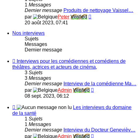
d'entretien
1
Messages
fait
Dernier message
Produits de nettoyage Vaissel…
Maison
Consulter
par
Peter
Verified
le
20 août 2023, 07:41
dernier
message
Nos interviews
Sujets
Messages
Dernier message
Flux
Interviews pour les comédiennes et comédiens de
-
théâtres, actrices et acteurs de cinéma,
Interviews
3
Sujets
pour
3
Messages
les
Dernier message
Interview de la comédienne Ma…
comédiennes
Consulter
par
Admin
Verified
et
le
08 sept. 2023, 06:12
comédiens
dernier
de
message
Flux
Les interviews du domaine
théâtres,
-
de la santé
actrices
Les
1
Sujets
et
interviews
1
Messages
acteurs
du
Dernier message
Interview du Docteur Genevièv…
de
domaine
Consulter
par
Admin
Verified
cinéma,