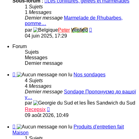
Sous-forum :
Les confitures, gelées et marmelades
Nos
1
Sujets
recette
1
Messages
de
Dernier message
Marmelade de Rhubarbes,
cuisine
pomme…
Consulter
par
Peter
Verified
le
04 juin 2025, 17:29
dernier
message
Forum
Sujets
Messages
Dernier message
Flux
Nos sondages
-
4
Sujets
Nos
4
Messages
sondages
Dernier message
Sondage Пропонуємо до вашої
у…
par
Consulter
Recepsix
le
09 août 2026, 10:49
dernier
message
Flux
Produits d'entretien fait
-
Maison
Produits
1
Sujets