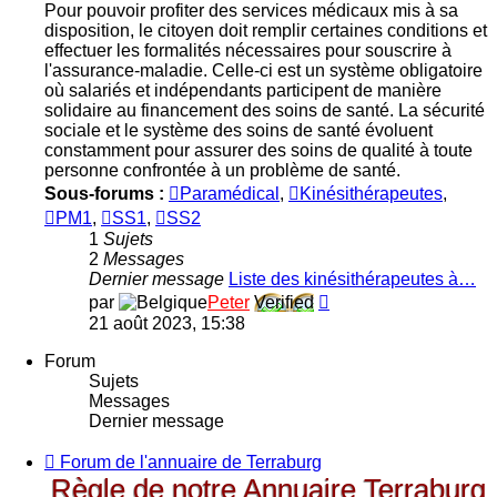
Pour pouvoir profiter des services médicaux mis à sa
disposition, le citoyen doit remplir certaines conditions et
effectuer les formalités nécessaires pour souscrire à
l'assurance-maladie. Celle-ci est un système obligatoire
où salariés et indépendants participent de manière
solidaire au financement des soins de santé. La sécurité
sociale et le système des soins de santé évoluent
constamment pour assurer des soins de qualité à toute
personne confrontée à un problème de santé.
Sous-forums :
Paramédical
,
Kinésithérapeutes
,
PM1
,
SS1
,
SS2
1
Sujets
2
Messages
Dernier message
Liste des kinésithérapeutes à…
Consulter
par
Peter
Verified
le
21 août 2023, 15:38
dernier
message
Forum
Sujets
Messages
Dernier message
Flux
Forum de l'annuaire de Terraburg
-
Règle de notre Annuaire Terraburg