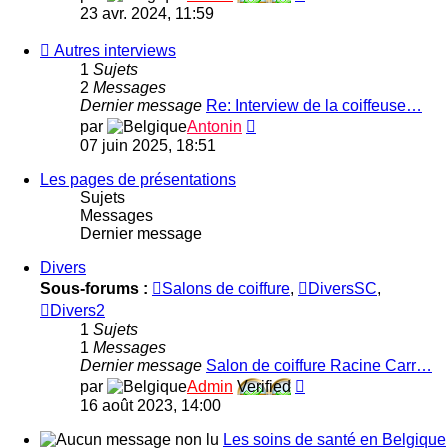
de
le
23 avr. 2024, 11:59
la
dernier
santé
message
Flux
Autres interviews
-
1
Sujets
Autres
2
Messages
interviews
Dernier message
Re: Interview de la coiffeuse…
Consulter
par
Antonin
le
07 juin 2025, 18:51
dernier
message
Les pages de présentations
Sujets
Messages
Dernier message
Divers
Sous-forums :
Salons de coiffure
,
DiversSC
,
Divers2
1
Sujets
1
Messages
Dernier message
Salon de coiffure Racine Carr…
Consulter
par
Admin
Verified
le
16 août 2023, 14:00
dernier
message
Les soins de santé en Belgique