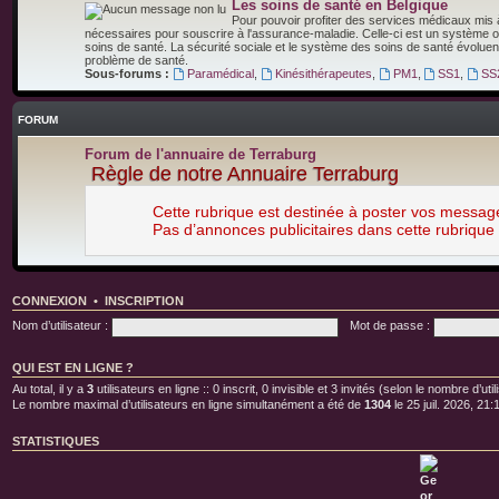
Les soins de santé en Belgique
Pour pouvoir profiter des services médicaux mis à s
nécessaires pour souscrire à l'assurance-maladie. Celle-ci est un système ob
soins de santé. La sécurité sociale et le système des soins de santé évolue
problème de santé.
Sous-forums :
Paramédical
,
Kinésithérapeutes
,
PM1
,
SS1
,
SS
FORUM
Forum de l'annuaire de Terraburg
Règle de notre Annuaire Terraburg
Cette rubrique est destinée à poster vos messag
Pas d’annonces publicitaires dans cette rubrique
CONNEXION
•
INSCRIPTION
Nom d’utilisateur :
Mot de passe :
QUI EST EN LIGNE ?
Au total, il y a
3
utilisateurs en ligne :: 0 inscrit, 0 invisible et 3 invités (selon le nombre d’u
Le nombre maximal d’utilisateurs en ligne simultanément a été de
1304
le 25 juil. 2026, 21:
STATISTIQUES