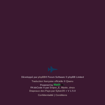
r
d
r
e
a
c
b
i
u
n
r
é
g
m
a
,
P
Développé par
phpBB
® Forum Software © phpBB Limited
a
Traduction française officielle
©
Qiaeru
Powered by
r
FA bbCode ©
par
Sniper_E
,
Martin
,
dmzx
Drapeaux des Pays par Sylver35
» V 1.5.0
Confidentialité
|
Conditions
d