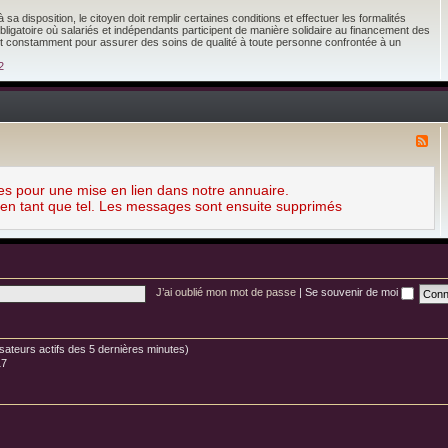
w
d
c
s
a disposition, le citoyen doit remplir certaines conditions et effectuer les formalités
e
o
ligatoire où salariés et indépendants participent de manière solidaire au financement des
l
m
nt constamment pour assurer des soins de qualité à toute personne confrontée à un
a
é
s
d
2
a
i
n
e
t
n
é
s
d
e
F
t
l
h
u
é
x
â
-
es pour une mise en lien dans notre annuaire.
t
F
r
 en tant que tel. Les messages sont ensuite supprimés
o
e
r
s
u
,
m
a
d
c
e
t
l
r
J’ai oublié mon mot de passe
|
Se souvenir de moi
'
i
a
c
n
e
n
s
u
e
tilisateurs actifs des 5 dernières minutes)
a
t
17
i
a
r
c
e
t
d
e
e
u
T
r
e
s