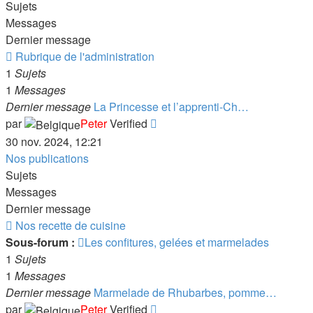
Sujets
Messages
Dernier message
Flux
Rubrique de l'administration
-
1
Sujets
Rubrique
1
Messages
de
Dernier message
La Princesse et l’apprenti-Ch…
l'administration
Consulter
par
Peter
Verified
le
30 nov. 2024, 12:21
dernier
Nos publications
message
Sujets
Messages
Dernier message
Flux
Nos recette de cuisine
-
Sous-forum :
Les confitures, gelées et marmelades
Nos
1
Sujets
recette
1
Messages
de
Dernier message
Marmelade de Rhubarbes, pomme…
cuisine
Consulter
par
Peter
Verified