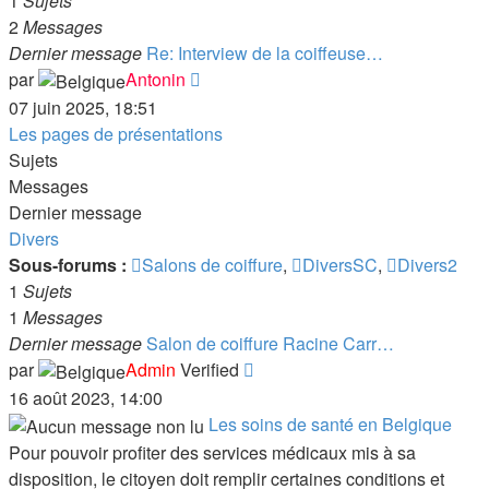
1
Sujets
Autres
2
Messages
interviews
Dernier message
Re: Interview de la coiffeuse…
Consulter
par
Antonin
le
07 juin 2025, 18:51
dernier
Les pages de présentations
message
Sujets
Messages
Dernier message
Divers
Sous-forums :
Salons de coiffure
,
DiversSC
,
Divers2
1
Sujets
1
Messages
Dernier message
Salon de coiffure Racine Carr…
Consulter
par
Admin
Verified
le
16 août 2023, 14:00
dernier
Les soins de santé en Belgique
message
Pour pouvoir profiter des services médicaux mis à sa
disposition, le citoyen doit remplir certaines conditions et