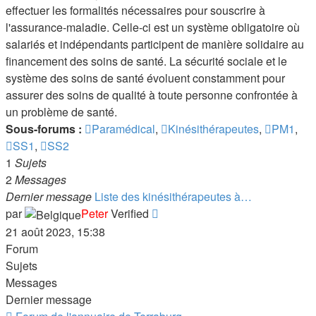
effectuer les formalités nécessaires pour souscrire à
l'assurance-maladie. Celle-ci est un système obligatoire où
salariés et indépendants participent de manière solidaire au
financement des soins de santé. La sécurité sociale et le
système des soins de santé évoluent constamment pour
assurer des soins de qualité à toute personne confrontée à
un problème de santé.
Sous-forums :
Paramédical
,
Kinésithérapeutes
,
PM1
,
SS1
,
SS2
1
Sujets
2
Messages
Dernier message
Liste des kinésithérapeutes à…
Consulter
par
Peter
Verified
le
21 août 2023, 15:38
dernier
Forum
message
Sujets
Messages
Dernier message
Flux