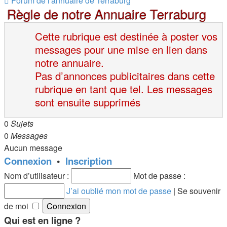
Forum de l'annuaire de Terraburg
Règle de notre Annuaire Terraburg
-
Forum
Cette rubrique est destinée à poster vos
de
messages pour une mise en lien dans
l'annuaire
de
notre annuaire.
Terraburg
Pas d’annonces publicitaires dans cette
rubrique en tant que tel. Les messages
sont ensuite supprimés
0
Sujets
0
Messages
Aucun message
Connexion
•
Inscription
Nom d’utilisateur :
Mot de passe :
J’ai oublié mon mot de passe
|
Se souvenir
de moi
Qui est en ligne ?