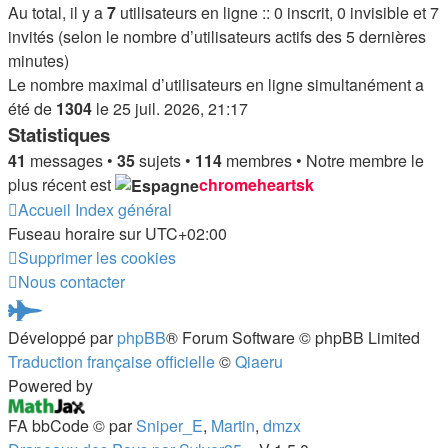
Au total, il y a
7
utilisateurs en ligne :: 0 inscrit, 0 invisible et 7
invités (selon le nombre d’utilisateurs actifs des 5 dernières
minutes)
Le nombre maximal d’utilisateurs en ligne simultanément a
été de
1304
le 25 juil. 2026, 21:17
Statistiques
41
messages •
35
sujets •
114
membres • Notre membre le
plus récent est
chromeheartsk
Accueil
Index général
Fuseau horaire sur
UTC+02:00
Supprimer les cookies
Nous contacter
Pardus.at
Développé par
phpBB
® Forum Software © phpBB Limited
(S’ouvre
Traduction française officielle
©
Qiaeru
dans
Powered by
un
FA bbCode ©
par
Sniper_E
,
Martin
,
dmzx
nouvel