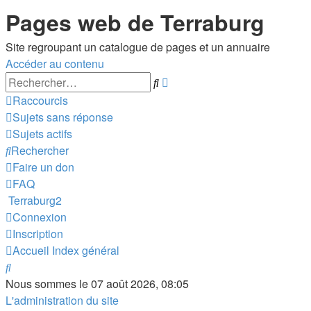
Pages web de Terraburg
Site regroupant un catalogue de pages et un annuaire
Accéder au contenu
Recherche
Rechercher
avancée
Raccourcis
Sujets sans réponse
Sujets actifs
Rechercher
Faire un don
FAQ
Terraburg2
Connexion
Inscription
Accueil
Index général
Rechercher
Nous sommes le 07 août 2026, 08:05
L'administration du site