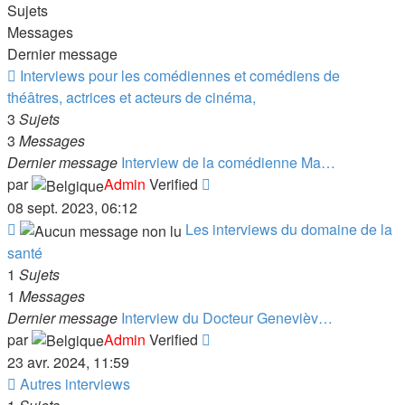
message
Sujets
Messages
Dernier message
Flux
Interviews pour les comédiennes et comédiens de
-
théâtres, actrices et acteurs de cinéma,
Interviews
3
Sujets
pour
3
Messages
les
Dernier message
Interview de la comédienne Ma…
comédiennes
Consulter
par
Admin
Verified
et
le
08 sept. 2023, 06:12
comédiens
dernier
Flux
Les interviews du domaine de la
de
message
-
santé
théâtres,
Les
1
Sujets
actrices
interviews
1
Messages
et
du
Dernier message
Interview du Docteur Genevièv…
acteurs
domaine
Consulter
par
Admin
Verified
de
de
le
23 avr. 2024, 11:59
cinéma,
la
dernier
Flux
Autres interviews
santé
message
-