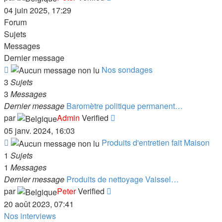
le
04 juin 2025, 17:29
dernier
Forum
message
Sujets
Messages
Dernier message
Flux
Nos sondages
-
3
Sujets
Nos
3
Messages
sondages
Dernier message
Baromètre politique permanent…
Consulter
par
Admin
Verified
le
05 janv. 2024, 16:03
dernier
Flux
Produits d'entretien fait Maison
message
-
1
Sujets
Produits
1
Messages
d'entretien
Dernier message
Produits de nettoyage Vaissel…
fait
Consulter
par
Peter
Verified
Maison
le
20 août 2023, 07:41
dernier
Nos interviews