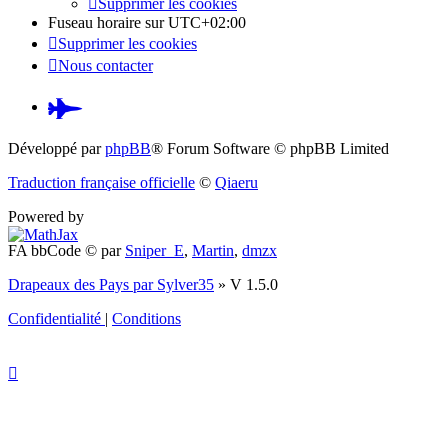
Supprimer les cookies
Fuseau horaire sur
UTC+02:00
Supprimer les cookies
Nous contacter
Pardus.at
(S’ouvre
Développé par
phpBB
® Forum Software © phpBB Limited
dans
Traduction française officielle
©
Qiaeru
un
Powered by
nouvel
FA bbCode ©
par
Sniper_E
,
Martin
,
dmzx
onglet)
Drapeaux des Pays par Sylver35
» V 1.5.0
Confidentialité
|
Conditions