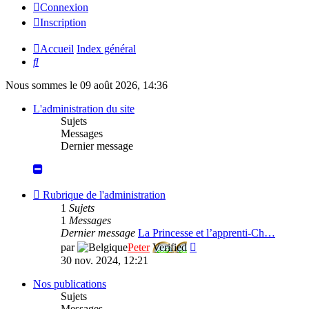
Connexion
Inscription
Accueil
Index général
Rechercher
Nous sommes le 09 août 2026, 14:36
L'administration du site
Sujets
Messages
Dernier message
Flux
Rubrique de l'administration
-
1
Sujets
Rubrique
1
Messages
de
Dernier message
La Princesse et l’apprenti-Ch…
l'administration
Consulter
par
Peter
Verified
le
30 nov. 2024, 12:21
dernier
message
Nos publications
Sujets
Messages