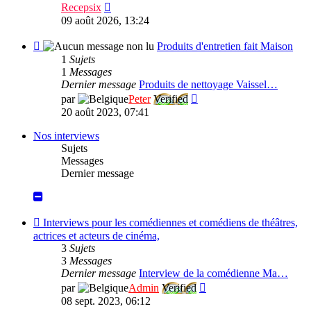
Consulter
Recepsix
le
09 août 2026, 13:24
dernier
message
Flux
Produits d'entretien fait Maison
-
1
Sujets
Produits
1
Messages
d'entretien
Dernier message
Produits de nettoyage Vaissel…
fait
Consulter
par
Peter
Verified
Maison
le
20 août 2023, 07:41
dernier
message
Nos interviews
Sujets
Messages
Dernier message
Flux
Interviews pour les comédiennes et comédiens de théâtres,
-
actrices et acteurs de cinéma,
Interviews
3
Sujets
pour
3
Messages
les
Dernier message
Interview de la comédienne Ma…
comédiennes
Consulter
par
Admin
Verified
et
le
08 sept. 2023, 06:12
comédiens
dernier