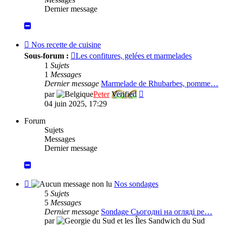
Dernier message
Flux
Nos recette de cuisine
-
Sous-forum :
Les confitures, gelées et marmelades
Nos
1
Sujets
recette
1
Messages
de
Dernier message
Marmelade de Rhubarbes, pomme…
cuisine
Consulter
par
Peter
Verified
le
04 juin 2025, 17:29
dernier
message
Forum
Sujets
Messages
Dernier message
Flux
Nos sondages
-
5
Sujets
Nos
5
Messages
sondages
Dernier message
Sondage Сьогодні на огляді ре…
par