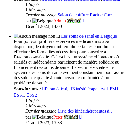
1
Sujets
1
Messages
Dernier message
Salon de coiffure Racine Carr…
Consulter
par
Admin
Verified
le
16 août 2023, 14:00
dernier
message
Les soins de santé en Belgique
Pour pouvoir profiter des services médicaux mis à sa
disposition, le citoyen doit remplir certaines conditions et
effectuer les formalités nécessaires pour souscrire à
l'assurance-maladie. Celle-ci est un système obligatoire où
salariés et indépendants participent de manière solidaire au
financement des soins de santé. La sécurité sociale et le
système des soins de santé évoluent constamment pour assurer
des soins de qualité à toute personne confrontée à un
problème de santé.
Sous-forums :
Paramédical
,
Kinésithérapeutes
,
PM1
,
SS1
,
SS2
1
Sujets
2
Messages
Dernier message
Liste des kinésithérapeutes à…
Consulter
par
Peter
Verified
le
21 août 2023, 15:38
dernier