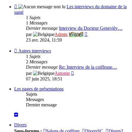
de
message
Flux
Les interviews du domaine de la
théâtres,
-
santé
actrices
Les
1
Sujets
et
interviews
1
Messages
acteurs
du
Dernier message
Interview du Docteur Genevièv…
de
domaine
Consulter
par
Admin
Verified
cinéma,
de
le
23 avr. 2024, 11:59
la
dernier
santé
message
Flux
Autres interviews
-
1
Sujets
Autres
2
Messages
interviews
Dernier message
Re: Interview de la coiffeuse…
Consulter
par
Antonin
le
07 juin 2025, 18:51
dernier
message
Les pages de présentations
Sujets
Messages
Dernier message
Divers
Sous-forums :
Salons de coiffure
,
DiversSC
,
Divers2