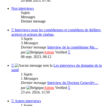
20 août 2023, 07:41
dernier
message
Nos interviews
Sujets
Messages
Dernier message
Flux
Interviews pour les comédiennes et comédiens de théâtres,
-
actrices et acteurs de cinéma,
Interviews
3
Sujets
pour
3
Messages
les
Dernier message
Interview de la comédienne Ma…
comédiennes
Consulter
par
Admin
Verified
et
le
08 sept. 2023, 06:12
comédiens
dernier
de
message
Flux
Les interviews du domaine de la
théâtres,
-
santé
actrices
Les
1
Sujets
et
interviews
1
Messages
acteurs
du
Dernier message
Interview du Docteur Genevièv…
de
domaine
Consulter
par
Admin
Verified
cinéma,
de
le
23 avr. 2024, 11:59
la
dernier
santé
message
Flux
Autres interviews
-
1
Sujets