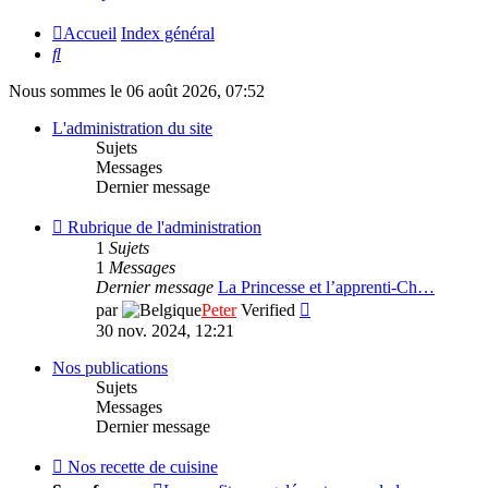
Accueil
Index général
Rechercher
Nous sommes le 06 août 2026, 07:52
L'administration du site
Sujets
Messages
Dernier message
Flux
Rubrique de l'administration
-
1
Sujets
Rubrique
1
Messages
de
Dernier message
La Princesse et l’apprenti-Ch…
l'administration
Consulter
par
Peter
Verified
le
30 nov. 2024, 12:21
dernier
message
Nos publications
Sujets
Messages
Dernier message
Flux
Nos recette de cuisine
-