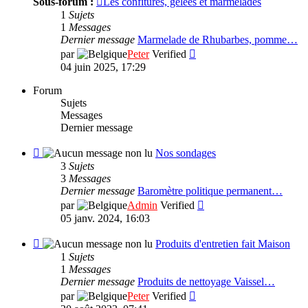
Sous-forum :
Les confitures, gelées et marmelades
Nos
1
Sujets
recette
1
Messages
de
Dernier message
Marmelade de Rhubarbes, pomme…
cuisine
Consulter
par
Peter
Verified
le
04 juin 2025, 17:29
dernier
message
Forum
Sujets
Messages
Dernier message
Flux
Nos sondages
-
3
Sujets
Nos
3
Messages
sondages
Dernier message
Baromètre politique permanent…
Consulter
par
Admin
Verified
le
05 janv. 2024, 16:03
dernier
message
Flux
Produits d'entretien fait Maison
-
1
Sujets
Produits
1
Messages
d'entretien
Dernier message
Produits de nettoyage Vaissel…
fait
Consulter
par
Peter
Verified
Maison
le