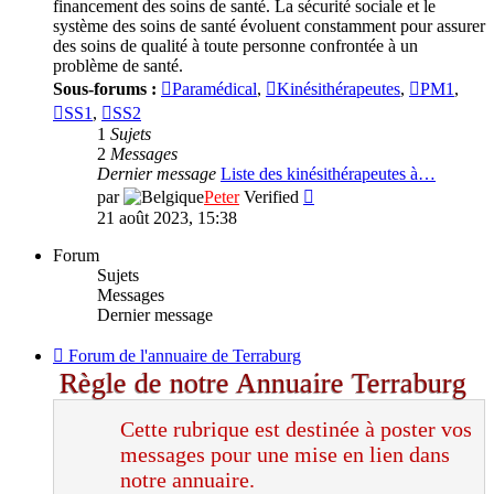
financement des soins de santé. La sécurité sociale et le
système des soins de santé évoluent constamment pour assurer
des soins de qualité à toute personne confrontée à un
problème de santé.
Sous-forums :
Paramédical
,
Kinésithérapeutes
,
PM1
,
SS1
,
SS2
1
Sujets
2
Messages
Dernier message
Liste des kinésithérapeutes à…
Consulter
par
Peter
Verified
le
21 août 2023, 15:38
dernier
message
Forum
Sujets
Messages
Dernier message
Flux
Forum de l'annuaire de Terraburg
-
Règle de notre Annuaire Terraburg
Forum
de
Cette rubrique est destinée à poster vos
l'annuaire
de
messages pour une mise en lien dans
Terraburg
notre annuaire.