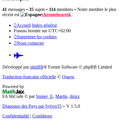
41
messages •
35
sujets •
114
membres • Notre membre le plus
récent est
chromeheartsk
Accueil
Index général
Fuseau horaire sur
UTC+02:00
Supprimer les cookies
Nous contacter
Pardus.at
(S’ouvre
Développé par
phpBB
® Forum Software © phpBB Limited
dans
Traduction française officielle
©
Qiaeru
un
Powered by
nouvel
FA bbCode ©
par
Sniper_E
,
Martin
,
dmzx
onglet)
Drapeaux des Pays par Sylver35
» V 1.5.0
Confidentialité
|
Conditions