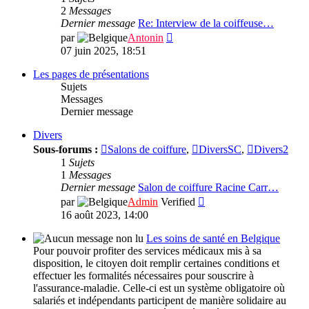
Autres
2
Messages
interviews
Dernier message
Re: Interview de la coiffeuse…
Consulter
par
Antonin
le
07 juin 2025, 18:51
dernier
message
Les pages de présentations
Sujets
Messages
Dernier message
Divers
Sous-forums :
Salons de coiffure
,
DiversSC
,
Divers2
1
Sujets
1
Messages
Dernier message
Salon de coiffure Racine Carr…
Consulter
par
Admin
Verified
le
16 août 2023, 14:00
dernier
message
Les soins de santé en Belgique
Pour pouvoir profiter des services médicaux mis à sa
disposition, le citoyen doit remplir certaines conditions et
effectuer les formalités nécessaires pour souscrire à
l'assurance-maladie. Celle-ci est un système obligatoire où
salariés et indépendants participent de manière solidaire au