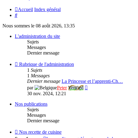
Accueil
Index général
Rechercher
Nous sommes le 08 août 2026, 13:35
L'administration du site
Sujets
Messages
Dernier message
Flux
Rubrique de l'administration
-
1
Sujets
Rubrique
1
Messages
de
Dernier message
La Princesse et l’apprenti-Ch…
l'administration
Consulter
par
Peter
Verified
le
30 nov. 2024, 12:21
dernier
message
Nos publications
Sujets
Messages
Dernier message
Flux
Nos recette de cuisine
-