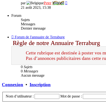
Consulter
par
Peter
Verified
le
21 août 2023, 15:38
dernier
message
Forum
Sujets
Messages
Dernier message
Flux
Forum de l'annuaire de Terraburg
-
Règle de notre Annuaire Terraburg
Forum
de
Cette rubrique est destinée à poster vos 
l'annuaire
de
Pas d’annonces publicitaires dans cette r
Terraburg
0
Sujets
0
Messages
Aucun message
Connexion
•
Inscription
Nom d’utilisateur :
Mot de passe :