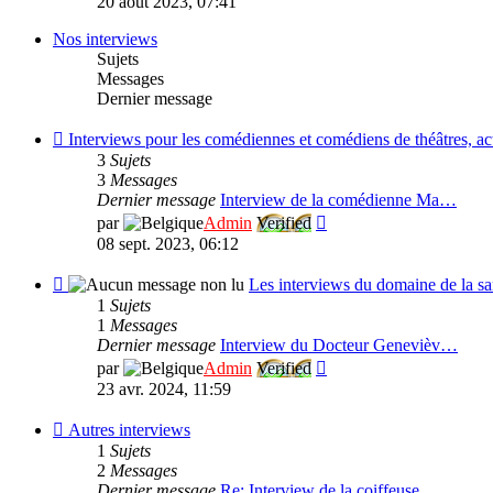
20 août 2023, 07:41
dernier
message
Nos interviews
Sujets
Messages
Dernier message
Flux
Interviews pour les comédiennes et comédiens de théâtres, act
-
3
Sujets
Interviews
3
Messages
pour
Dernier message
Interview de la comédienne Ma…
les
Consulter
par
Admin
Verified
comédiennes
le
08 sept. 2023, 06:12
et
dernier
comédiens
message
Flux
Les interviews du domaine de la sa
de
-
1
Sujets
théâtres,
Les
1
Messages
actrices
interviews
Dernier message
Interview du Docteur Genevièv…
et
du
Consulter
par
Admin
Verified
acteurs
domaine
le
23 avr. 2024, 11:59
de
de
dernier
cinéma,
la
message
Flux
Autres interviews
santé
-
1
Sujets
Autres
2
Messages
interviews
Dernier message
Re: Interview de la coiffeuse…