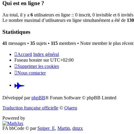
Qui est en ligne ?
Au total, il y a
6
utilisateurs en ligne :: 0 inscrit, 0 invisible et 6 invit
Le nombre maximal d’utilisateurs en ligne simultanément a été de
130
Statistiques
41
messages •
35
sujets •
115
membres • Notre membre le plus récent
Accueil
Index général
Fuseau horaire sur
UTC+02:00
Supprimer les cookies
Nous contacter
Pardus.at
(S’ouvre
Développé par
phpBB
® Forum Software © phpBB Limited
dans
Traduction française officielle
©
Qiaeru
un
Powered by
nouvel
FA bbCode ©
par
Sniper_E
,
Martin
,
dmzx
onglet)