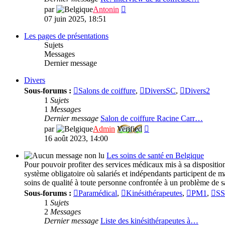
Consulter
par
Antonin
le
07 juin 2025, 18:51
dernier
message
Les pages de présentations
Sujets
Messages
Dernier message
Divers
Sous-forums :
Salons de coiffure
,
DiversSC
,
Divers2
1
Sujets
1
Messages
Dernier message
Salon de coiffure Racine Carr…
Consulter
par
Admin
Verified
le
16 août 2023, 14:00
dernier
message
Les soins de santé en Belgique
Pour pouvoir profiter des services médicaux mis à sa disposition,
système obligatoire où salariés et indépendants participent de m
soins de qualité à toute personne confrontée à un problème de s
Sous-forums :
Paramédical
,
Kinésithérapeutes
,
PM1
,
SS
1
Sujets
2
Messages
Dernier message
Liste des kinésithérapeutes à…