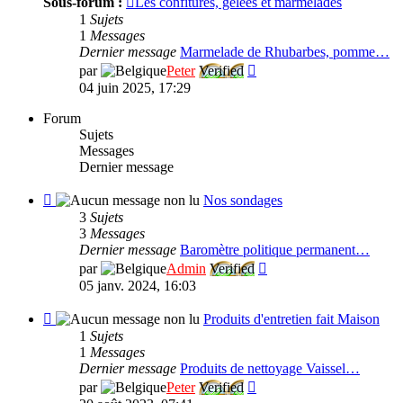
Sous-forum :
Les confitures, gelées et marmelades
Nos
1
Sujets
recette
1
Messages
de
Dernier message
Marmelade de Rhubarbes, pomme…
cuisine
Consulter
par
Peter
Verified
le
04 juin 2025, 17:29
dernier
message
Forum
Sujets
Messages
Dernier message
Flux
Nos sondages
-
3
Sujets
Nos
3
Messages
sondages
Dernier message
Baromètre politique permanent…
Consulter
par
Admin
Verified
le
05 janv. 2024, 16:03
dernier
message
Flux
Produits d'entretien fait Maison
-
1
Sujets
Produits
1
Messages
d'entretien
Dernier message
Produits de nettoyage Vaissel…
fait
Consulter
par
Peter
Verified
Maison
le