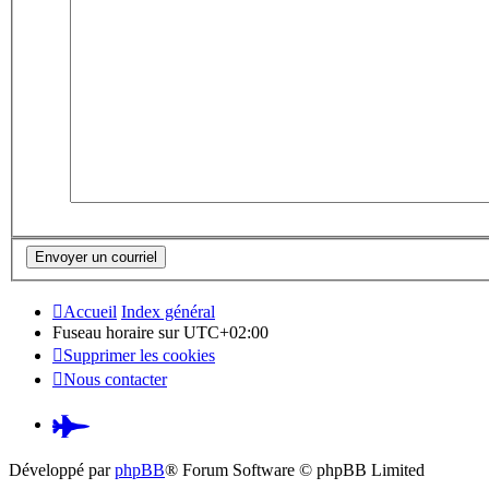
Accueil
Index général
Fuseau horaire sur
UTC+02:00
Supprimer les cookies
Nous contacter
Pardus.at
(S’ouvre
Développé par
phpBB
® Forum Software © phpBB Limited