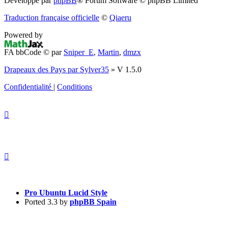
Développé par
phpBB
® Forum Software © phpBB Limited
dans
Traduction française officielle
©
Qiaeru
un
Powered by
nouvel
FA bbCode ©
par
Sniper_E
,
Martin
,
dmzx
onglet)
Drapeaux des Pays par Sylver35
» V 1.5.0
Confidentialité
|
Conditions
Pro Ubuntu Lucid Style
Ported 3.3 by
phpBB Spain