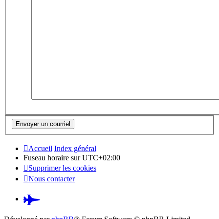
Accueil
Index général
Fuseau horaire sur
UTC+02:00
Supprimer les cookies
Nous contacter
Pardus.at
(S’ouvre