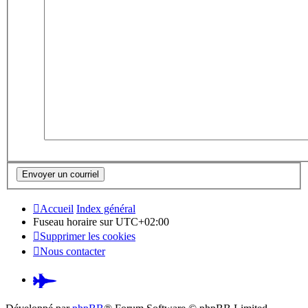
Accueil
Index général
Fuseau horaire sur
UTC+02:00
Supprimer les cookies
Nous contacter
Pardus.at
(S’ouvre