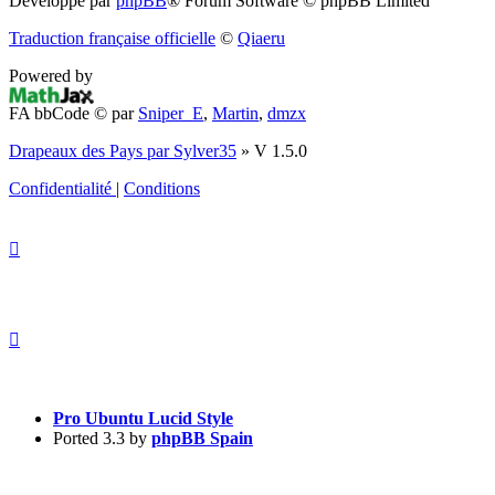
Développé par
phpBB
® Forum Software © phpBB Limited
dans
Traduction française officielle
©
Qiaeru
un
Powered by
nouvel
FA bbCode ©
par
Sniper_E
,
Martin
,
dmzx
onglet)
Drapeaux des Pays par Sylver35
» V 1.5.0
Confidentialité
|
Conditions
Pro Ubuntu Lucid Style
Ported 3.3 by
phpBB Spain