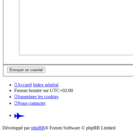
Accueil
Index général
Fuseau horaire sur
UTC+02:00
Supprimer les cookies
Nous contacter
Pardus.at
(S’ouvre
Développé par
phpBB
® Forum Software © phpBB Limited