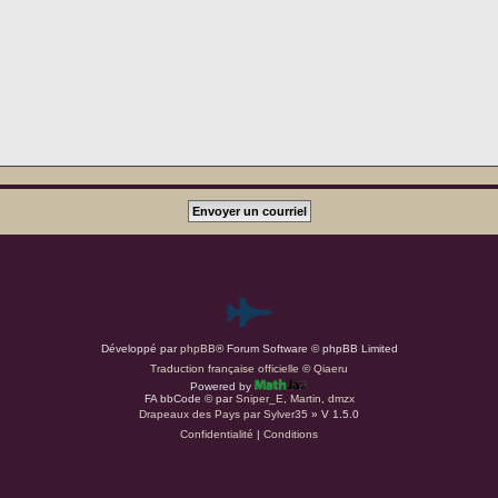
P
Développé par
phpBB
® Forum Software © phpBB Limited
a
Traduction française officielle
©
Qiaeru
Powered by
r
FA bbCode ©
par
Sniper_E
,
Martin
,
dmzx
Drapeaux des Pays par Sylver35
» V 1.5.0
Confidentialité
|
Conditions
d
u