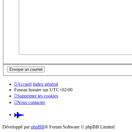
Accueil
Index général
Fuseau horaire sur
UTC+02:00
Supprimer les cookies
Nous contacter
Pardus.at
(S’ouvre
Développé par
phpBB
® Forum Software © phpBB Limited