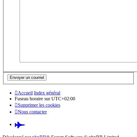
Accueil
Index général
Fuseau horaire sur
UTC+02:00
Supprimer les cookies
Nous contacter
Pardus.at
(S’ouvre