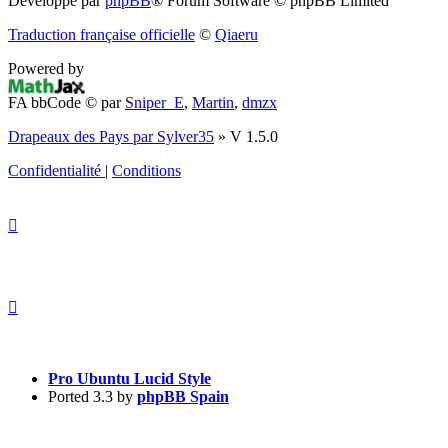
Développé par
phpBB
® Forum Software © phpBB Limited
dans
Traduction française officielle
©
Qiaeru
un
Powered by
nouvel
FA bbCode ©
par
Sniper_E
,
Martin
,
dmzx
onglet)
Drapeaux des Pays par Sylver35
» V 1.5.0
Confidentialité
|
Conditions
Pro Ubuntu Lucid Style
Ported 3.3 by
phpBB Spain