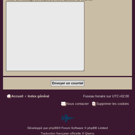
Accueil
Index général
Fuseau horaire sur
UTC+02:00
Nous contacter
Supprimer les cookies
P
Développé par
phpBB
® Forum Software © phpBB Limited
a
Traduction française officielle
©
Qiaeru