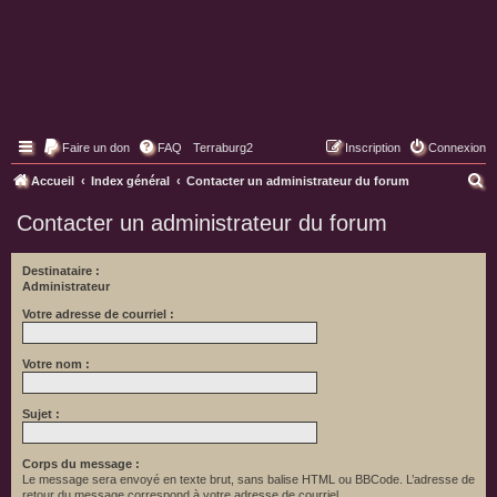
Faire un don
FAQ
Terraburg2
Inscription
Connexion
Pages web de Terraburg
R
Accueil
Index général
Contacter un administrateur du forum
e
Contacter un administrateur du forum
c
h
Destinataire :
Administrateur
e
r
Votre adresse de courriel :
c
Votre nom :
h
e
Sujet :
r
Corps du message :
Le message sera envoyé en texte brut, sans balise HTML ou BBCode. L’adresse de
retour du message correspond à votre adresse de courriel.