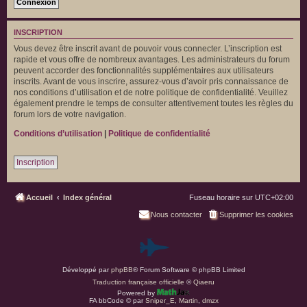
INSCRIPTION
Vous devez être inscrit avant de pouvoir vous connecter. L’inscription est
rapide et vous offre de nombreux avantages. Les administrateurs du forum
peuvent accorder des fonctionnalités supplémentaires aux utilisateurs
inscrits. Avant de vous inscrire, assurez-vous d’avoir pris connaissance de
nos conditions d’utilisation et de notre politique de confidentialité. Veuillez
également prendre le temps de consulter attentivement toutes les règles du
forum lors de votre navigation.
Conditions d’utilisation
|
Politique de confidentialité
Inscription
Accueil
Index général
Fuseau horaire sur
UTC+02:00
Nous contacter
Supprimer les cookies
P
Développé par
phpBB
® Forum Software © phpBB Limited
a
Traduction française officielle
©
Qiaeru
Powered by
r
FA bbCode ©
par
Sniper_E
,
Martin
,
dmzx