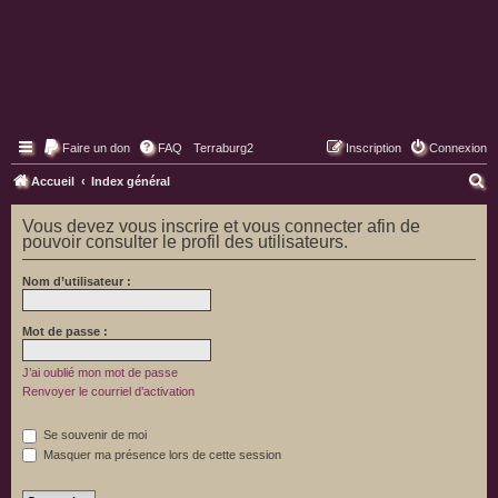
Faire un don
FAQ
Terraburg2
Inscription
Connexion
Pages web de Terraburg
R
Accueil
Index général
e
Vous devez vous inscrire et vous connecter afin de
c
pouvoir consulter le profil des utilisateurs.
h
Nom d’utilisateur :
e
r
Mot de passe :
c
h
J’ai oublié mon mot de passe
Renvoyer le courriel d’activation
e
r
Se souvenir de moi
Masquer ma présence lors de cette session