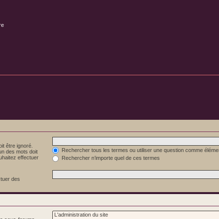
re
it être ignoré.
Rechercher tous les termes ou utiliser une question comme éléme
 un des mots doit
uhaitez effectuer
Rechercher n’importe quel de ces termes
ctuer des