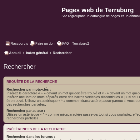
Pages web de Terraburg
Site regroupant un catalogue de pages et un annuai
Raccourcis
Faire un don
FAQ
Terraburg2
Accueil
Index général
Rechercher
Rechercher
REQUÊTE DE LA RECHERCHE
Rechercher par mots-clés :
Insérez le caractère « + » devant un mot qui doit être trouvé et « - » devant un mot qui do
Insérez une liste de mots séparés entre des barres verticales discontinues « | » si seul
être trouvé. Utilisez un astérisque « * » comme métacaractère passe-partout si vous so
des recherches partielles.
Rechercher par auteur :
Utilisez un astérisque « * » comme métacaractère passe-partout si vous souhaitez effe
recherches partielles.
PRÉFÉRENCES DE LA RECHERCHE
Rechercher dans les forums :