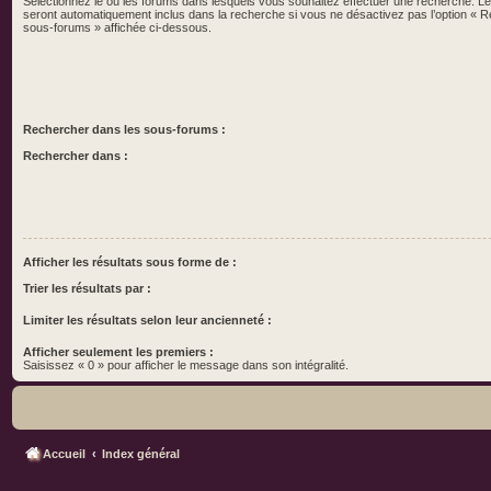
Sélectionnez le ou les forums dans lesquels vous souhaitez effectuer une recherche. 
seront automatiquement inclus dans la recherche si vous ne désactivez pas l’option « 
sous-forums » affichée ci-dessous.
Rechercher dans les sous-forums :
Rechercher dans :
Afficher les résultats sous forme de :
Trier les résultats par :
Limiter les résultats selon leur ancienneté :
Afficher seulement les premiers :
Saisissez « 0 » pour afficher le message dans son intégralité.
Accueil
Index général