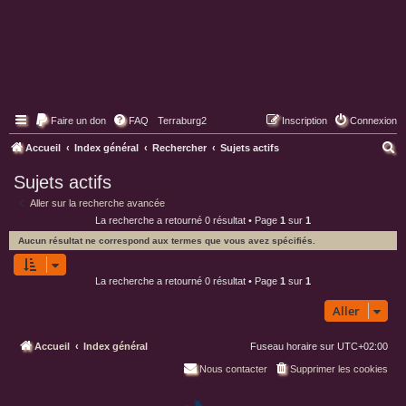
Faire un don
FAQ
Terraburg2
Inscription
Connexion
Pages web de Terraburg
R
Accueil
Index général
Rechercher
Sujets actifs
e
Sujets actifs
c
Aller sur la recherche avancée
h
La recherche a retourné 0 résultat • Page
1
sur
1
e
Aucun résultat ne correspond aux termes que vous avez spécifiés.
r
c
La recherche a retourné 0 résultat • Page
1
sur
1
h
Aller
e
r
Accueil
Index général
Fuseau horaire sur
UTC+02:00
Nous contacter
Supprimer les cookies