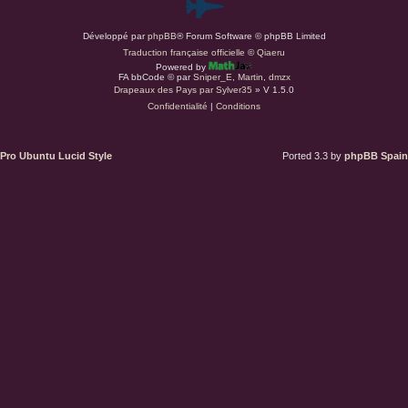
P
Développé par
phpBB
® Forum Software © phpBB Limited
a
Traduction française officielle
©
Qiaeru
Powered by
r
FA bbCode ©
par
Sniper_E
,
Martin
,
dmzx
Drapeaux des Pays par Sylver35
» V 1.5.0
Confidentialité
|
Conditions
d
u
Pro Ubuntu Lucid Style
Ported 3.3 by
phpBB Spain
s
.
a
t
(
S
’