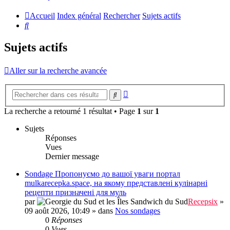
Accueil
Index général
Rechercher
Sujets actifs
Rechercher
Sujets actifs
Aller sur la recherche avancée
Recherche
Rechercher
avancée
La recherche a retourné 1 résultat • Page
1
sur
1
Sujets
Réponses
Vues
Dernier message
Sondage Пропонуємо до вашої уваги портал
mulkarecepka.space, на якому представлені кулінарні
рецепти призначені для муль
par
Recepsix
»
09 août 2026, 10:49
» dans
Nos sondages
0
Réponses
0
Vues