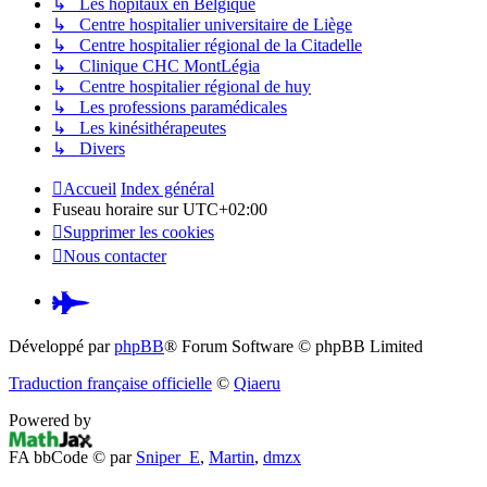
↳ Les hopitaux en Belgique
↳ Centre hospitalier universitaire de Liège
↳ Centre hospitalier régional de la Citadelle
↳ Clinique CHC MontLégia
↳ Centre hospitalier régional de huy
↳ Les professions paramédicales
↳ Les kinésithérapeutes
↳ Divers
Accueil
Index général
Fuseau horaire sur
UTC+02:00
Supprimer les cookies
Nous contacter
Pardus.at
(S’ouvre
Développé par
phpBB
® Forum Software © phpBB Limited
dans
Traduction française officielle
©
Qiaeru
un
Powered by
nouvel
FA bbCode ©
par
Sniper_E
,
Martin
,
dmzx
onglet)