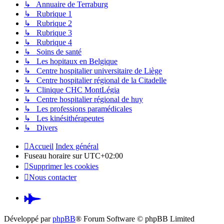
↳ Annuaire de Terraburg
↳ Rubrique 1
↳ Rubrique 2
↳ Rubrique 3
↳ Rubrique 4
↳ Soins de santé
↳ Les hopitaux en Belgique
↳ Centre hospitalier universitaire de Liège
↳ Centre hospitalier régional de la Citadelle
↳ Clinique CHC MontLégia
↳ Centre hospitalier régional de huy
↳ Les professions paramédicales
↳ Les kinésithérapeutes
↳ Divers
Accueil
Index général
Fuseau horaire sur
UTC+02:00
Supprimer les cookies
Nous contacter
Pardus.at
(S’ouvre
Développé par
phpBB
® Forum Software © phpBB Limited