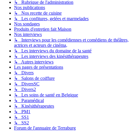
↳ Rubrique de l'administration
Nos publications
↳ Nos recette de cuisine
↳ Les confitures, gelées et marmelades
Nos sondages
Produits d'entretien fait Maison
Nos interviews
↳ Interviews pour les comédiennes et comédiens de théâtres,
actrices et acteurs de cinéma,
↳ Les interviews du domaine de la santé
↳ Les interviews des kinésithérapeutes
↳ Autres interviews
Les pages de présentations
↳ Divers
↳ Salons de coiffure
↳ DiversSC
↳ Divers2
↳ Les soins de santé en Belgique
↳ Paramédical
↳ Kinésithérapeutes
↳ PM1
↳ SS1
↳ SS2
Forum de l'annuaire de Terraburg