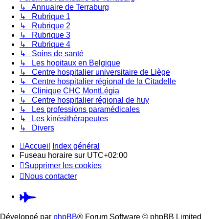
↳ Annuaire de Terraburg
↳ Rubrique 1
↳ Rubrique 2
↳ Rubrique 3
↳ Rubrique 4
↳ Soins de santé
↳ Les hopitaux en Belgique
↳ Centre hospitalier universitaire de Liège
↳ Centre hospitalier régional de la Citadelle
↳ Clinique CHC MontLégia
↳ Centre hospitalier régional de huy
↳ Les professions paramédicales
↳ Les kinésithérapeutes
↳ Divers
Accueil
Index général
Fuseau horaire sur
UTC+02:00
Supprimer les cookies
Nous contacter
Pardus.at
(S’ouvre
Développé par
phpBB
® Forum Software © phpBB Limited