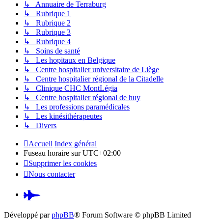
↳ Annuaire de Terraburg
↳ Rubrique 1
↳ Rubrique 2
↳ Rubrique 3
↳ Rubrique 4
↳ Soins de santé
↳ Les hopitaux en Belgique
↳ Centre hospitalier universitaire de Liège
↳ Centre hospitalier régional de la Citadelle
↳ Clinique CHC MontLégia
↳ Centre hospitalier régional de huy
↳ Les professions paramédicales
↳ Les kinésithérapeutes
↳ Divers
Accueil
Index général
Fuseau horaire sur
UTC+02:00
Supprimer les cookies
Nous contacter
Pardus.at
(S’ouvre
Développé par
phpBB
® Forum Software © phpBB Limited