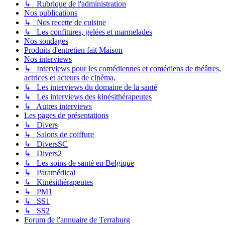
↳ Rubrique de l'administration
Nos publications
↳ Nos recette de cuisine
↳ Les confitures, gelées et marmelades
Nos sondages
Produits d'entretien fait Maison
Nos interviews
↳ Interviews pour les comédiennes et comédiens de théâtres,
actrices et acteurs de cinéma,
↳ Les interviews du domaine de la santé
↳ Les interviews des kinésithérapeutes
↳ Autres interviews
Les pages de présentations
↳ Divers
↳ Salons de coiffure
↳ DiversSC
↳ Divers2
↳ Les soins de santé en Belgique
↳ Paramédical
↳ Kinésithérapeutes
↳ PM1
↳ SS1
↳ SS2
Forum de l'annuaire de Terraburg