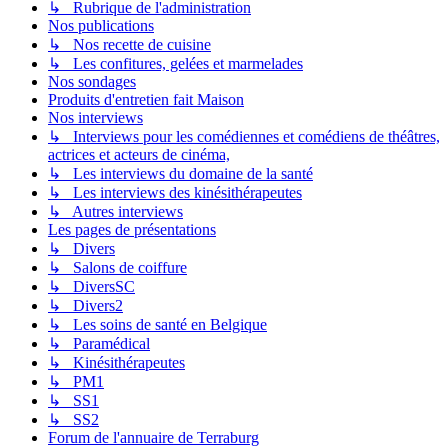
↳ Rubrique de l'administration
Nos publications
↳ Nos recette de cuisine
↳ Les confitures, gelées et marmelades
Nos sondages
Produits d'entretien fait Maison
Nos interviews
↳ Interviews pour les comédiennes et comédiens de théâtres,
actrices et acteurs de cinéma,
↳ Les interviews du domaine de la santé
↳ Les interviews des kinésithérapeutes
↳ Autres interviews
Les pages de présentations
↳ Divers
↳ Salons de coiffure
↳ DiversSC
↳ Divers2
↳ Les soins de santé en Belgique
↳ Paramédical
↳ Kinésithérapeutes
↳ PM1
↳ SS1
↳ SS2
Forum de l'annuaire de Terraburg