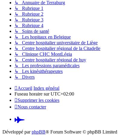
↳ Annuaire de Terraburg
↳ Rubrique 1
↳ Rubrique 2
↳ Rubrique 3
↳ Rubrique 4
↳ Soins de santé
↳ Les hopitaux en Belgique
↳ Centre hospitalier universitaire de Liège
↳ Centre hospitalier régional de la Citadelle
↳ Clinique CHC MontLégia
↳ Centre hospitalier régional de huy
↳ Les professions paramédicales
↳ Les kinésithérapeutes
↳ Divers
Accueil
Index général
Fuseau horaire sur
UTC+02:00
Supprimer les cookies
Nous contacter
Pardus.at
(S’ouvre
Développé par
phpBB
® Forum Software © phpBB Limited