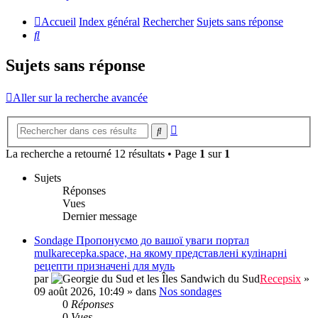
Accueil
Index général
Rechercher
Sujets sans réponse
Rechercher
Sujets sans réponse
Aller sur la recherche avancée
Recherche
Rechercher
avancée
La recherche a retourné 12 résultats • Page
1
sur
1
Sujets
Réponses
Vues
Dernier message
Sondage Пропонуємо до вашої уваги портал
mulkarecepka.space, на якому представлені кулінарні
рецепти призначені для муль
par
Recepsix
»
09 août 2026, 10:49
» dans
Nos sondages
0
Réponses
0
Vues