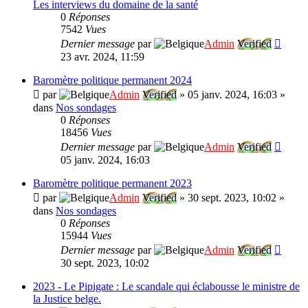
Les interviews du domaine de la santé
0
Réponses
7542
Vues
Dernier message
par
Admin
Verified
23 avr. 2024, 11:59
Baromètre politique permanent 2024
par
Admin
Verified
»
05 janv. 2024, 16:03
»
dans
Nos sondages
0
Réponses
18456
Vues
Dernier message
par
Admin
Verified
05 janv. 2024, 16:03
Baromètre politique permanent 2023
par
Admin
Verified
»
30 sept. 2023, 10:02
»
dans
Nos sondages
0
Réponses
15944
Vues
Dernier message
par
Admin
Verified
30 sept. 2023, 10:02
2023 - Le Pipigate : Le scandale qui éclabousse le ministre de
la Justice belge.