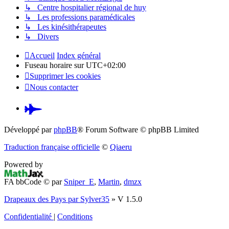
↳ Centre hospitalier régional de huy
↳ Les professions paramédicales
↳ Les kinésithérapeutes
↳ Divers
Accueil
Index général
Fuseau horaire sur
UTC+02:00
Supprimer les cookies
Nous contacter
Pardus.at
(S’ouvre
Développé par
phpBB
® Forum Software © phpBB Limited
dans
Traduction française officielle
©
Qiaeru
un
Powered by
nouvel
FA bbCode ©
par
Sniper_E
,
Martin
,
dmzx
onglet)
Drapeaux des Pays par Sylver35
» V 1.5.0
Confidentialité
|
Conditions