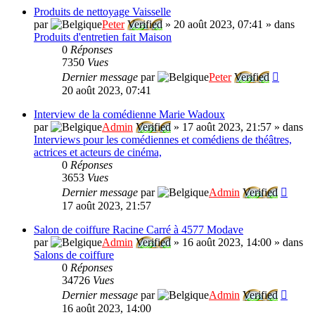
Produits de nettoyage Vaisselle
par
Peter
Verified
»
20 août 2023, 07:41
» dans
Produits d'entretien fait Maison
0
Réponses
7350
Vues
Dernier message
par
Peter
Verified
20 août 2023, 07:41
Interview de la comédienne Marie Wadoux
par
Admin
Verified
»
17 août 2023, 21:57
» dans
Interviews pour les comédiennes et comédiens de théâtres,
actrices et acteurs de cinéma,
0
Réponses
3653
Vues
Dernier message
par
Admin
Verified
17 août 2023, 21:57
Salon de coiffure Racine Carré à 4577 Modave
par
Admin
Verified
»
16 août 2023, 14:00
» dans
Salons de coiffure
0
Réponses
34726
Vues
Dernier message
par
Admin
Verified
16 août 2023, 14:00