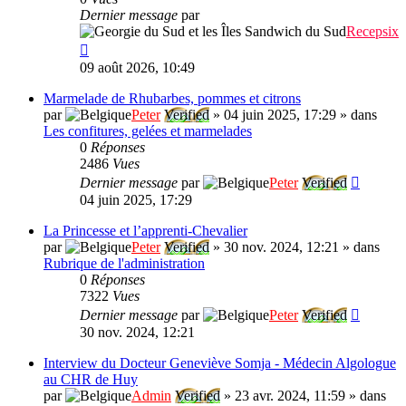
Dernier message
par
Recepsix
09 août 2026, 10:49
Marmelade de Rhubarbes, pommes et citrons
par
Peter
Verified
»
04 juin 2025, 17:29
» dans
Les confitures, gelées et marmelades
0
Réponses
2486
Vues
Dernier message
par
Peter
Verified
04 juin 2025, 17:29
La Princesse et l’apprenti-Chevalier
par
Peter
Verified
»
30 nov. 2024, 12:21
» dans
Rubrique de l'administration
0
Réponses
7322
Vues
Dernier message
par
Peter
Verified
30 nov. 2024, 12:21
Interview du Docteur Geneviève Somja - Médecin Algologue
au CHR de Huy
par
Admin
Verified
»
23 avr. 2024, 11:59
» dans