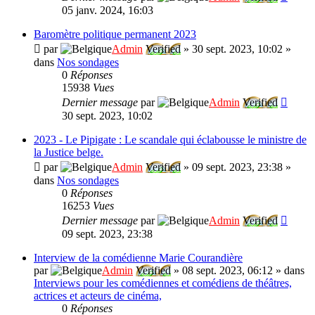
05 janv. 2024, 16:03
Baromètre politique permanent 2023
par
Admin
Verified
»
30 sept. 2023, 10:02
»
dans
Nos sondages
0
Réponses
15938
Vues
Dernier message
par
Admin
Verified
30 sept. 2023, 10:02
2023 - Le Pipigate : Le scandale qui éclabousse le ministre de
la Justice belge.
par
Admin
Verified
»
09 sept. 2023, 23:38
»
dans
Nos sondages
0
Réponses
16253
Vues
Dernier message
par
Admin
Verified
09 sept. 2023, 23:38
Interview de la comédienne Marie Courandière
par
Admin
Verified
»
08 sept. 2023, 06:12
» dans
Interviews pour les comédiennes et comédiens de théâtres,
actrices et acteurs de cinéma,
0
Réponses