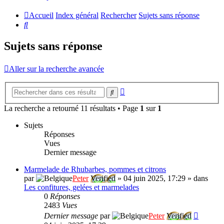
Accueil
Index général
Rechercher
Sujets sans réponse
Rechercher
Sujets sans réponse
Aller sur la recherche avancée
Recherche
Rechercher
avancée
La recherche a retourné 11 résultats • Page
1
sur
1
Sujets
Réponses
Vues
Dernier message
Marmelade de Rhubarbes, pommes et citrons
par
Peter
Verified
»
04 juin 2025, 17:29
» dans
Les confitures, gelées et marmelades
0
Réponses
2483
Vues
Dernier message
par
Peter
Verified