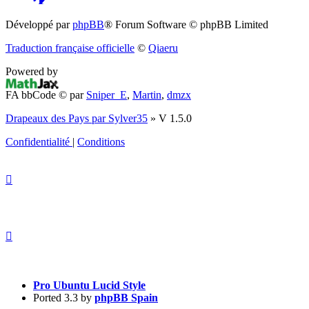
(S’ouvre
Développé par
phpBB
® Forum Software © phpBB Limited
dans
Traduction française officielle
©
Qiaeru
un
Powered by
nouvel
FA bbCode ©
par
Sniper_E
,
Martin
,
dmzx
onglet)
Drapeaux des Pays par Sylver35
» V 1.5.0
Confidentialité
|
Conditions
Pro Ubuntu Lucid Style
Ported 3.3 by
phpBB Spain