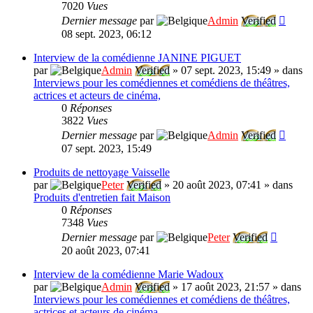
7020
Vues
Dernier message
par
Admin
Verified
08 sept. 2023, 06:12
Interview de la comédienne JANINE PIGUET
par
Admin
Verified
»
07 sept. 2023, 15:49
» dans
Interviews pour les comédiennes et comédiens de théâtres,
actrices et acteurs de cinéma,
0
Réponses
3822
Vues
Dernier message
par
Admin
Verified
07 sept. 2023, 15:49
Produits de nettoyage Vaisselle
par
Peter
Verified
»
20 août 2023, 07:41
» dans
Produits d'entretien fait Maison
0
Réponses
7348
Vues
Dernier message
par
Peter
Verified
20 août 2023, 07:41
Interview de la comédienne Marie Wadoux
par
Admin
Verified
»
17 août 2023, 21:57
» dans
Interviews pour les comédiennes et comédiens de théâtres,
actrices et acteurs de cinéma,