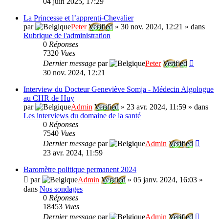
04 juin 2025, 17:29
La Princesse et l’apprenti-Chevalier
par
Peter
Verified
»
30 nov. 2024, 12:21
» dans
Rubrique de l'administration
0
Réponses
7320
Vues
Dernier message
par
Peter
Verified
30 nov. 2024, 12:21
Interview du Docteur Geneviève Somja - Médecin Algologue
au CHR de Huy
par
Admin
Verified
»
23 avr. 2024, 11:59
» dans
Les interviews du domaine de la santé
0
Réponses
7540
Vues
Dernier message
par
Admin
Verified
23 avr. 2024, 11:59
Baromètre politique permanent 2024
par
Admin
Verified
»
05 janv. 2024, 16:03
»
dans
Nos sondages
0
Réponses
18453
Vues
Dernier message
par
Admin
Verified