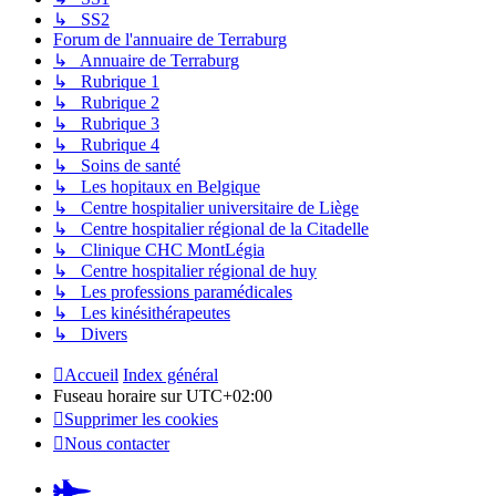
↳ SS2
Forum de l'annuaire de Terraburg
↳ Annuaire de Terraburg
↳ Rubrique 1
↳ Rubrique 2
↳ Rubrique 3
↳ Rubrique 4
↳ Soins de santé
↳ Les hopitaux en Belgique
↳ Centre hospitalier universitaire de Liège
↳ Centre hospitalier régional de la Citadelle
↳ Clinique CHC MontLégia
↳ Centre hospitalier régional de huy
↳ Les professions paramédicales
↳ Les kinésithérapeutes
↳ Divers
Accueil
Index général
Fuseau horaire sur
UTC+02:00
Supprimer les cookies
Nous contacter
Pardus.at