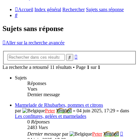
Accueil
Index général
Rechercher
Sujets sans réponse
Rechercher
Sujets sans réponse
Aller sur la recherche avancée
Recherche
Rechercher
avancée
La recherche a retourné 11 résultats • Page
1
sur
1
Sujets
Réponses
Vues
Dernier message
Marmelade de Rhubarbes, pommes et citrons
par
Peter
Verified
»
04 juin 2025, 17:29
» dans
Les confitures, gelées et marmelades
0
Réponses
2483
Vues
Dernier message
par
Peter
Verified