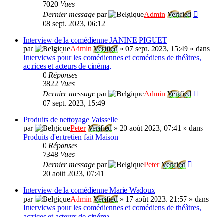
7020
Vues
Dernier message
par
Admin
Verified
08 sept. 2023, 06:12
Interview de la comédienne JANINE PIGUET
par
Admin
Verified
»
07 sept. 2023, 15:49
» dans
Interviews pour les comédiennes et comédiens de théâtres,
actrices et acteurs de cinéma,
0
Réponses
3822
Vues
Dernier message
par
Admin
Verified
07 sept. 2023, 15:49
Produits de nettoyage Vaisselle
par
Peter
Verified
»
20 août 2023, 07:41
» dans
Produits d'entretien fait Maison
0
Réponses
7348
Vues
Dernier message
par
Peter
Verified
20 août 2023, 07:41
Interview de la comédienne Marie Wadoux
par
Admin
Verified
»
17 août 2023, 21:57
» dans
Interviews pour les comédiennes et comédiens de théâtres,
actrices et acteurs de cinéma,