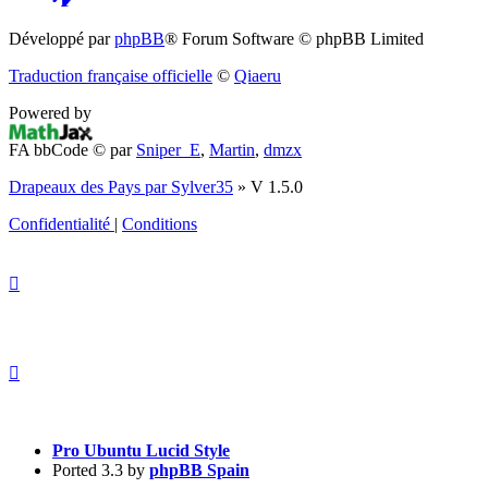
(S’ouvre
Développé par
phpBB
® Forum Software © phpBB Limited
dans
Traduction française officielle
©
Qiaeru
un
Powered by
nouvel
FA bbCode ©
par
Sniper_E
,
Martin
,
dmzx
onglet)
Drapeaux des Pays par Sylver35
» V 1.5.0
Confidentialité
|
Conditions
Pro Ubuntu Lucid Style
Ported 3.3 by
phpBB Spain