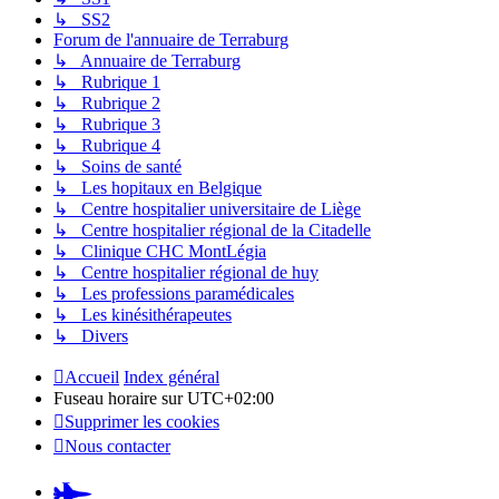
↳ SS2
Forum de l'annuaire de Terraburg
↳ Annuaire de Terraburg
↳ Rubrique 1
↳ Rubrique 2
↳ Rubrique 3
↳ Rubrique 4
↳ Soins de santé
↳ Les hopitaux en Belgique
↳ Centre hospitalier universitaire de Liège
↳ Centre hospitalier régional de la Citadelle
↳ Clinique CHC MontLégia
↳ Centre hospitalier régional de huy
↳ Les professions paramédicales
↳ Les kinésithérapeutes
↳ Divers
Accueil
Index général
Fuseau horaire sur
UTC+02:00
Supprimer les cookies
Nous contacter
Pardus.at