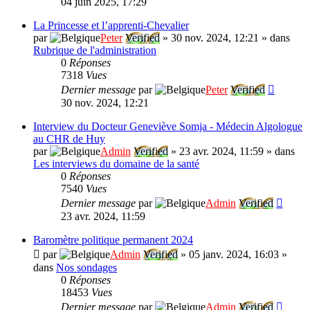
04 juin 2025, 17:29
La Princesse et l’apprenti-Chevalier
par
Peter
Verified
»
30 nov. 2024, 12:21
» dans
Rubrique de l'administration
0
Réponses
7318
Vues
Dernier message
par
Peter
Verified
30 nov. 2024, 12:21
Interview du Docteur Geneviève Somja - Médecin Algologue
au CHR de Huy
par
Admin
Verified
»
23 avr. 2024, 11:59
» dans
Les interviews du domaine de la santé
0
Réponses
7540
Vues
Dernier message
par
Admin
Verified
23 avr. 2024, 11:59
Baromètre politique permanent 2024
par
Admin
Verified
»
05 janv. 2024, 16:03
»
dans
Nos sondages
0
Réponses
18453
Vues
Dernier message
par
Admin
Verified