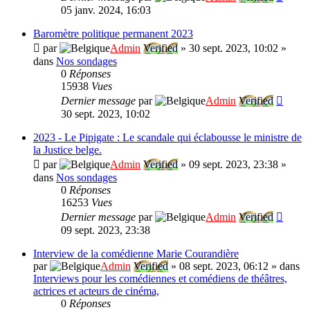
05 janv. 2024, 16:03
Baromètre politique permanent 2023
par
Admin
Verified
»
30 sept. 2023, 10:02
»
dans
Nos sondages
0
Réponses
15938
Vues
Dernier message
par
Admin
Verified
30 sept. 2023, 10:02
2023 - Le Pipigate : Le scandale qui éclabousse le ministre de
la Justice belge.
par
Admin
Verified
»
09 sept. 2023, 23:38
»
dans
Nos sondages
0
Réponses
16253
Vues
Dernier message
par
Admin
Verified
09 sept. 2023, 23:38
Interview de la comédienne Marie Courandière
par
Admin
Verified
»
08 sept. 2023, 06:12
» dans
Interviews pour les comédiennes et comédiens de théâtres,
actrices et acteurs de cinéma,
0
Réponses