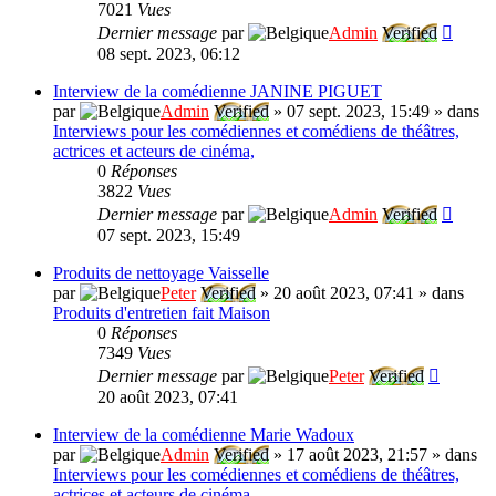
7021
Vues
Dernier message
par
Admin
Verified
08 sept. 2023, 06:12
Interview de la comédienne JANINE PIGUET
par
Admin
Verified
»
07 sept. 2023, 15:49
» dans
Interviews pour les comédiennes et comédiens de théâtres,
actrices et acteurs de cinéma,
0
Réponses
3822
Vues
Dernier message
par
Admin
Verified
07 sept. 2023, 15:49
Produits de nettoyage Vaisselle
par
Peter
Verified
»
20 août 2023, 07:41
» dans
Produits d'entretien fait Maison
0
Réponses
7349
Vues
Dernier message
par
Peter
Verified
20 août 2023, 07:41
Interview de la comédienne Marie Wadoux
par
Admin
Verified
»
17 août 2023, 21:57
» dans
Interviews pour les comédiennes et comédiens de théâtres,
actrices et acteurs de cinéma,