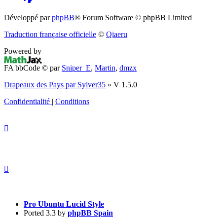
(S’ouvre
Développé par
phpBB
® Forum Software © phpBB Limited
dans
Traduction française officielle
©
Qiaeru
un
Powered by
nouvel
FA bbCode ©
par
Sniper_E
,
Martin
,
dmzx
onglet)
Drapeaux des Pays par Sylver35
» V 1.5.0
Confidentialité
|
Conditions
Pro Ubuntu Lucid Style
Ported 3.3 by
phpBB Spain