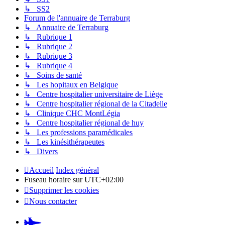
↳ SS2
Forum de l'annuaire de Terraburg
↳ Annuaire de Terraburg
↳ Rubrique 1
↳ Rubrique 2
↳ Rubrique 3
↳ Rubrique 4
↳ Soins de santé
↳ Les hopitaux en Belgique
↳ Centre hospitalier universitaire de Liège
↳ Centre hospitalier régional de la Citadelle
↳ Clinique CHC MontLégia
↳ Centre hospitalier régional de huy
↳ Les professions paramédicales
↳ Les kinésithérapeutes
↳ Divers
Accueil
Index général
Fuseau horaire sur
UTC+02:00
Supprimer les cookies
Nous contacter
Pardus.at