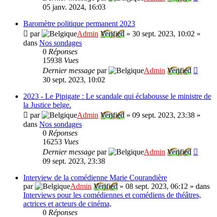
05 janv. 2024, 16:03
Baromètre politique permanent 2023
par
Admin
Verified
»
30 sept. 2023, 10:02
»
dans
Nos sondages
0
Réponses
15938
Vues
Dernier message
par
Admin
Verified
30 sept. 2023, 10:02
2023 - Le Pipigate : Le scandale qui éclabousse le ministre de
la Justice belge.
par
Admin
Verified
»
09 sept. 2023, 23:38
»
dans
Nos sondages
0
Réponses
16253
Vues
Dernier message
par
Admin
Verified
09 sept. 2023, 23:38
Interview de la comédienne Marie Courandière
par
Admin
Verified
»
08 sept. 2023, 06:12
» dans
Interviews pour les comédiennes et comédiens de théâtres,
actrices et acteurs de cinéma,
0
Réponses