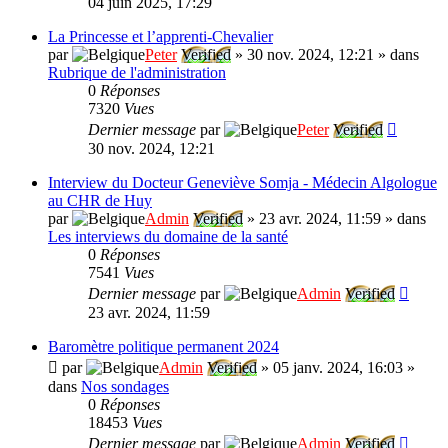
04 juin 2025, 17:29
La Princesse et l’apprenti-Chevalier
par
Peter
Verified
»
30 nov. 2024, 12:21
» dans
Rubrique de l'administration
0
Réponses
7320
Vues
Dernier message
par
Peter
Verified
30 nov. 2024, 12:21
Interview du Docteur Geneviève Somja - Médecin Algologue
au CHR de Huy
par
Admin
Verified
»
23 avr. 2024, 11:59
» dans
Les interviews du domaine de la santé
0
Réponses
7541
Vues
Dernier message
par
Admin
Verified
23 avr. 2024, 11:59
Baromètre politique permanent 2024
par
Admin
Verified
»
05 janv. 2024, 16:03
»
dans
Nos sondages
0
Réponses
18453
Vues
Dernier message
par
Admin
Verified