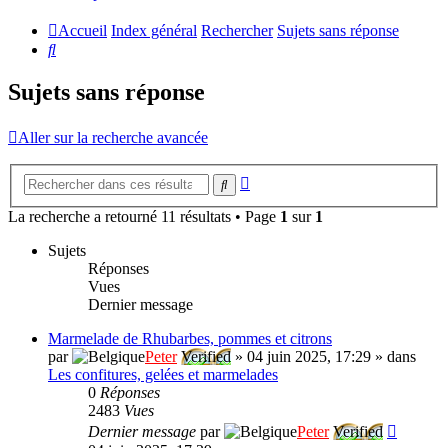
Accueil
Index général
Rechercher
Sujets sans réponse
Rechercher
Sujets sans réponse
Aller sur la recherche avancée
Recherche
Rechercher
avancée
La recherche a retourné 11 résultats • Page
1
sur
1
Sujets
Réponses
Vues
Dernier message
Marmelade de Rhubarbes, pommes et citrons
par
Peter
Verified
»
04 juin 2025, 17:29
» dans
Les confitures, gelées et marmelades
0
Réponses
2483
Vues
Dernier message
par
Peter
Verified