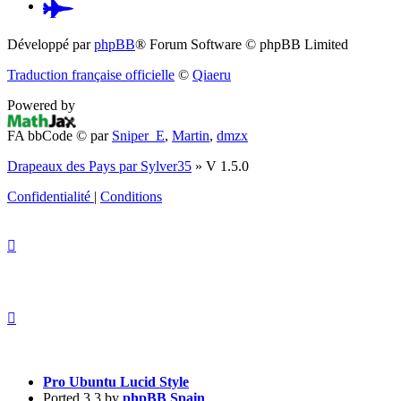
Pardus.at
(S’ouvre
Développé par
phpBB
® Forum Software © phpBB Limited
dans
Traduction française officielle
©
Qiaeru
un
Powered by
nouvel
FA bbCode ©
par
Sniper_E
,
Martin
,
dmzx
onglet)
Drapeaux des Pays par Sylver35
» V 1.5.0
Confidentialité
|
Conditions
Pro Ubuntu Lucid Style
Ported 3.3 by
phpBB Spain