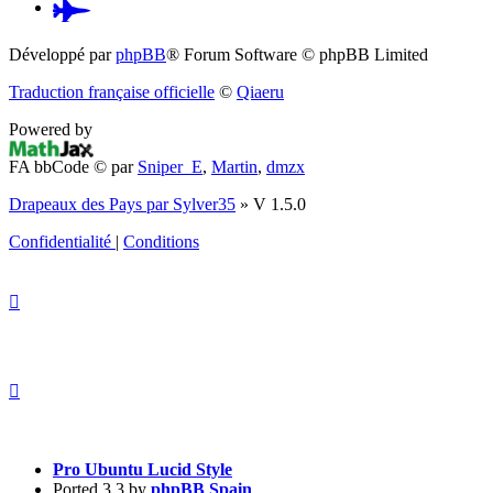
Pardus.at
(S’ouvre
Développé par
phpBB
® Forum Software © phpBB Limited
dans
Traduction française officielle
©
Qiaeru
un
Powered by
nouvel
FA bbCode ©
par
Sniper_E
,
Martin
,
dmzx
onglet)
Drapeaux des Pays par Sylver35
» V 1.5.0
Confidentialité
|
Conditions
Pro Ubuntu Lucid Style
Ported 3.3 by
phpBB Spain