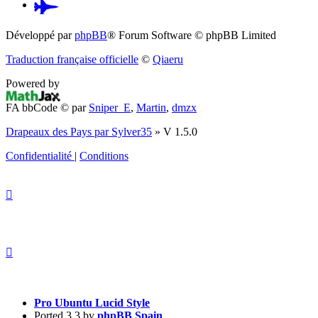
Pardus.at
(S’ouvre
Développé par
phpBB
® Forum Software © phpBB Limited
dans
Traduction française officielle
©
Qiaeru
un
Powered by
nouvel
FA bbCode ©
par
Sniper_E
,
Martin
,
dmzx
onglet)
Drapeaux des Pays par Sylver35
» V 1.5.0
Confidentialité
|
Conditions
Pro Ubuntu Lucid Style
Ported 3.3 by
phpBB Spain