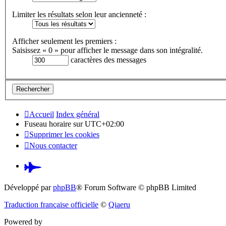
Limiter les résultats selon leur ancienneté :
Afficher seulement les premiers :
Saisissez « 0 » pour afficher le message dans son intégralité.
caractères des messages
Accueil
Index général
Fuseau horaire sur
UTC+02:00
Supprimer les cookies
Nous contacter
Pardus.at
(S’ouvre
Développé par
phpBB
® Forum Software © phpBB Limited
dans
Traduction française officielle
©
Qiaeru
un
Powered by