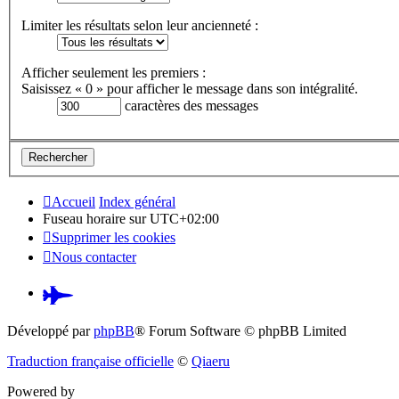
Limiter les résultats selon leur ancienneté :
Afficher seulement les premiers :
Saisissez « 0 » pour afficher le message dans son intégralité.
caractères des messages
Accueil
Index général
Fuseau horaire sur
UTC+02:00
Supprimer les cookies
Nous contacter
Pardus.at
(S’ouvre
Développé par
phpBB
® Forum Software © phpBB Limited
dans
Traduction française officielle
©
Qiaeru
un
Powered by