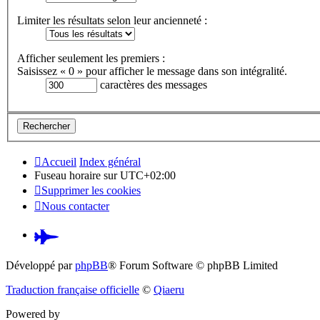
Limiter les résultats selon leur ancienneté :
Afficher seulement les premiers :
Saisissez « 0 » pour afficher le message dans son intégralité.
caractères des messages
Accueil
Index général
Fuseau horaire sur
UTC+02:00
Supprimer les cookies
Nous contacter
Pardus.at
(S’ouvre
Développé par
phpBB
® Forum Software © phpBB Limited
dans
Traduction française officielle
©
Qiaeru
un
Powered by