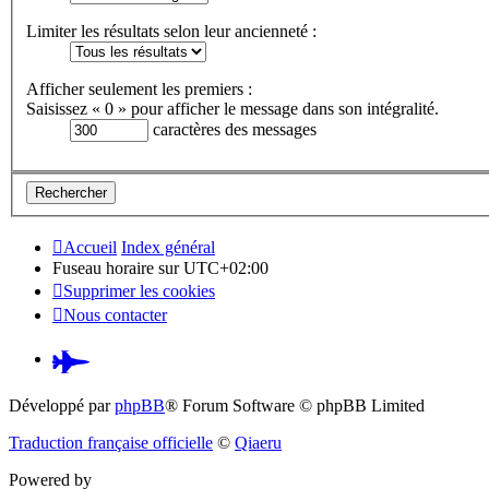
Limiter les résultats selon leur ancienneté :
Afficher seulement les premiers :
Saisissez « 0 » pour afficher le message dans son intégralité.
caractères des messages
Accueil
Index général
Fuseau horaire sur
UTC+02:00
Supprimer les cookies
Nous contacter
Pardus.at
(S’ouvre
Développé par
phpBB
® Forum Software © phpBB Limited
dans
Traduction française officielle
©
Qiaeru
un
Powered by