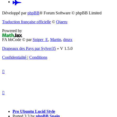
Pardus.at
(S’ouvre
Développé par
phpBB
® Forum Software © phpBB Limited
dans
Traduction française officielle
©
Qiaeru
un
Powered by
nouvel
FA bbCode ©
par
Sniper_E
,
Martin
,
dmzx
onglet)
Drapeaux des Pays par Sylver35
» V 1.5.0
Confidentialité
|
Conditions
Pro Ubuntu Lucid Style
Ported 3.3 by
phpBB Spain