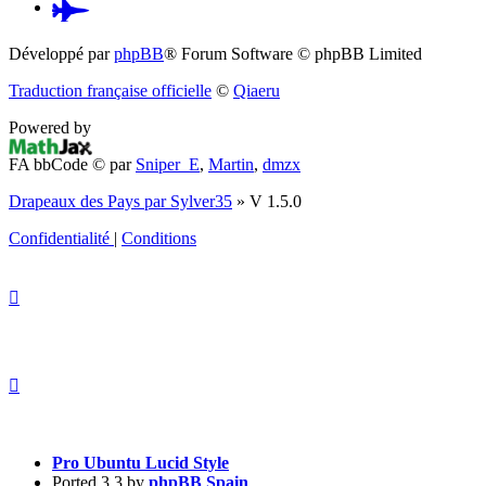
Pardus.at
(S’ouvre
Développé par
phpBB
® Forum Software © phpBB Limited
dans
Traduction française officielle
©
Qiaeru
un
Powered by
nouvel
FA bbCode ©
par
Sniper_E
,
Martin
,
dmzx
onglet)
Drapeaux des Pays par Sylver35
» V 1.5.0
Confidentialité
|
Conditions
Pro Ubuntu Lucid Style
Ported 3.3 by
phpBB Spain