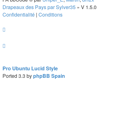
nouvel
Drapeaux des Pays par Sylver35
» V 1.5.0
onglet)
Confidentialité
|
Conditions
Pro Ubuntu Lucid Style
Ported 3.3 by
phpBB Spain