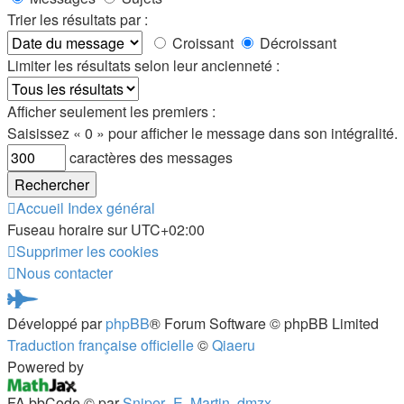
Trier les résultats par :
Croissant
Décroissant
Limiter les résultats selon leur ancienneté :
Afficher seulement les premiers :
Saisissez « 0 » pour afficher le message dans son intégralité.
caractères des messages
Accueil
Index général
Fuseau horaire sur
UTC+02:00
Supprimer les cookies
Nous contacter
Pardus.at
Développé par
phpBB
® Forum Software © phpBB Limited
(S’ouvre
Traduction française officielle
©
Qiaeru
dans
Powered by
un
FA bbCode ©
par
Sniper_E
,
Martin
,
dmzx