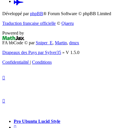
Pardus.at
(S’ouvre
Développé par
phpBB
® Forum Software © phpBB Limited
dans
Traduction française officielle
©
Qiaeru
un
Powered by
nouvel
FA bbCode ©
par
Sniper_E
,
Martin
,
dmzx
onglet)
Drapeaux des Pays par Sylver35
» V 1.5.0
Confidentialité
|
Conditions
Pro Ubuntu Lucid Style