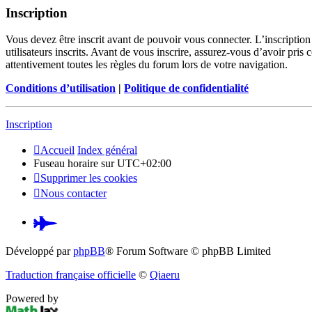
Inscription
Vous devez être inscrit avant de pouvoir vous connecter. L’inscriptio
utilisateurs inscrits. Avant de vous inscrire, assurez-vous d’avoir pris
attentivement toutes les règles du forum lors de votre navigation.
Conditions d’utilisation
|
Politique de confidentialité
Inscription
Accueil
Index général
Fuseau horaire sur
UTC+02:00
Supprimer les cookies
Nous contacter
Pardus.at
(S’ouvre
Développé par
phpBB
® Forum Software © phpBB Limited
dans
Traduction française officielle
©
Qiaeru
un
Powered by
nouvel