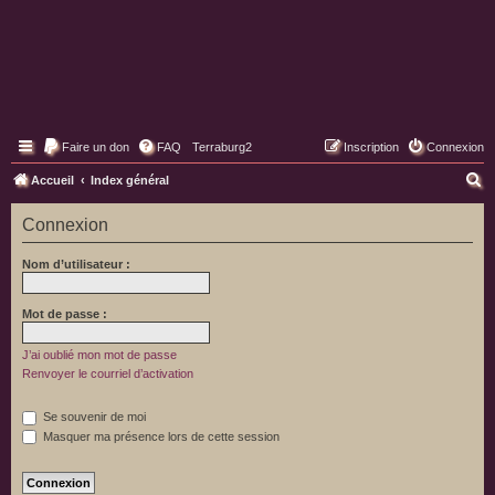
Faire un don
FAQ
Terraburg2
Inscription
Connexion
Pages web de Terraburg
R
Accueil
Index général
e
Connexion
c
h
Nom d’utilisateur :
e
r
Mot de passe :
c
J’ai oublié mon mot de passe
h
Renvoyer le courriel d’activation
e
Se souvenir de moi
r
Masquer ma présence lors de cette session