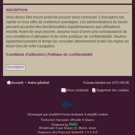
INSCRIPTION
Vous devez être inscrit avant de pouvoir vous connecter. L’inscription est
rapide et vous offre de nombreux avantages. Les administrateurs du forum
peuvent accorder des fonctionnalités supplémentaires aux utilisateurs
inscrits. Avant de vous inscrire, assurez-vous d’avoir pris connaissance de
nos conditions d’utilisation et de notre politique de confidentialité. Veuillez
également prendre le temps de consulter attentivement toutes les règles du
forum lors de votre navigation.
Conditions d’utilisation
|
Politique de confidentialité
Inscription
Accueil
Index général
Fuseau horaire sur
UTC+02:00
Nous contacter
Supprimer les cookies
P
Développé par
phpBB
® Forum Software © phpBB Limited
a
Traduction française officielle
©
Qiaeru
Powered by
r
FA bbCode ©
par
Sniper_E
,
Martin
,
dmzx
Drapeaux des Pays par Sylver35
» V 1.5.0