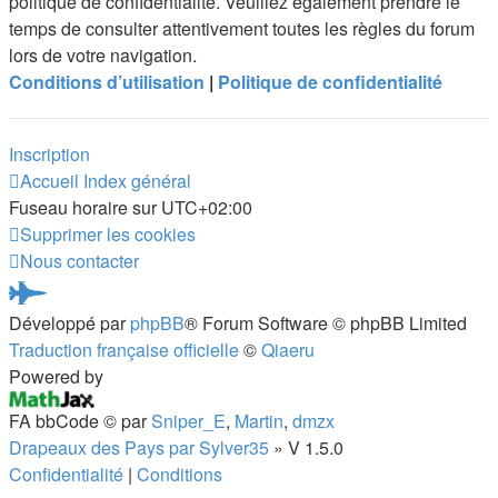
politique de confidentialité. Veuillez également prendre le
temps de consulter attentivement toutes les règles du forum
lors de votre navigation.
Conditions d’utilisation
|
Politique de confidentialité
Inscription
Accueil
Index général
Fuseau horaire sur
UTC+02:00
Supprimer les cookies
Nous contacter
Pardus.at
Développé par
phpBB
® Forum Software © phpBB Limited
(S’ouvre
Traduction française officielle
©
Qiaeru
dans
Powered by
un
FA bbCode ©
par
Sniper_E
,
Martin
,
dmzx
nouvel
Drapeaux des Pays par Sylver35
» V 1.5.0
onglet)
Confidentialité
|
Conditions