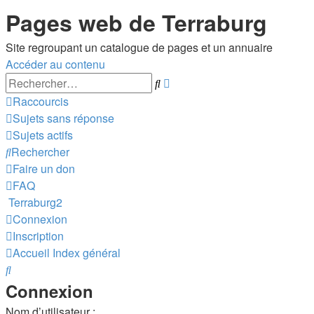
Pages web de Terraburg
Site regroupant un catalogue de pages et un annuaire
Accéder au contenu
Recherche
Rechercher
avancée
Raccourcis
Sujets sans réponse
Sujets actifs
Rechercher
Faire un don
FAQ
Terraburg2
Connexion
Inscription
Accueil
Index général
Rechercher
Connexion
Nom d’utilisateur :