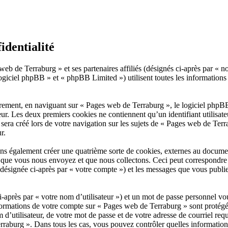
identialité
web de Terraburg » et ses partenaires affiliés (désignés ci-après par « n
giciel phpBB » et « phpBB Limited ») utilisent toutes les informations co
rement, en naviguant sur « Pages web de Terraburg », le logiciel phpBB 
eur. Les deux premiers cookies ne contiennent qu’un identifiant utilisat
ra créé lors de votre navigation sur les sujets de « Pages web de Terrab
r.
s également créer une quatrième sorte de cookies, externes au documen
 que vous nous envoyez et que nous collectons. Ceci peut correspondre 
désignée ci-après par « votre compte ») et les messages que vous publiez
après par « votre nom d’utilisateur ») et un mot de passe personnel vo
formations de votre compte sur « Pages web de Terraburg » sont protégée
d’utilisateur, de votre mot de passe et de votre adresse de courriel req
 Terraburg ». Dans tous les cas, vous pouvez contrôler quelles informati