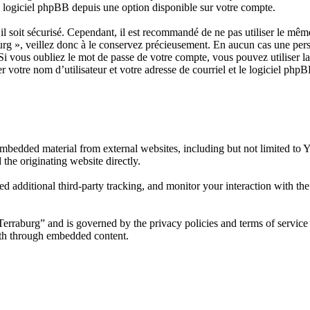
u logiciel phpBB depuis une option disponible sur votre compte.
il soit sécurisé. Cependant, il est recommandé de ne pas utiliser le même
rg », veillez donc à le conservez précieusement. En aucun cas une pers
Si vous oubliez le mot de passe de votre compte, vous pouvez utiliser l
r votre nom d’utilisateur et votre adresse de courriel et le logiciel ph
mbedded material from external websites, including but not limited to
 the originating website directly.
d additional third-party tracking, and monitor your interaction with th
 Terraburg” and is governed by the privacy policies and terms of service
with through embedded content.