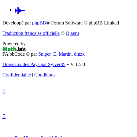
Pardus.at
(S’ouvre
Développé par
phpBB
® Forum Software © phpBB Limited
dans
Traduction française officielle
©
Qiaeru
un
Powered by
nouvel
FA bbCode ©
par
Sniper_E
,
Martin
,
dmzx
onglet)
Drapeaux des Pays par Sylver35
» V 1.5.0
Confidentialité
|
Conditions